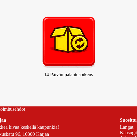
14 Päivän palautusoikeus
 toimitusehdot
jaa
Suosittu
kea kivaa keskellä kaupunkia!
Langat
Kaasugril
uskatu 96, 10300 Karjaa