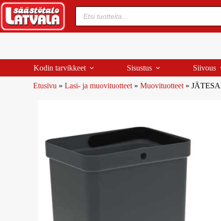
Kodin tarvikkeet
Sisustus
Siivous
Etusivu
»
Lasi- ja muovituotteet
»
Muovituotteet
»
JÄTESA