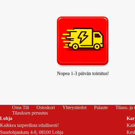
Nopea 1-3 päivän toimitus!
Oma Tili
Ostoskori
Yhteystiedot
Palaute
Tilaus- ja
Tilauksen peruutus
Lohja
Kar
Kaikkea tarpeellista edullisesti!
Kaik
Suurlohjankatu 4-8, 08100 Lohja
Kesk