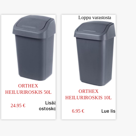
Loppu varastosta
ORTHEX
ORTHEX
HEILURIROSKIS 50L
HEILURIROSKIS 10L
Lisää
24.95
€
in
ostoskoriin
Lue lisää
6.95
€