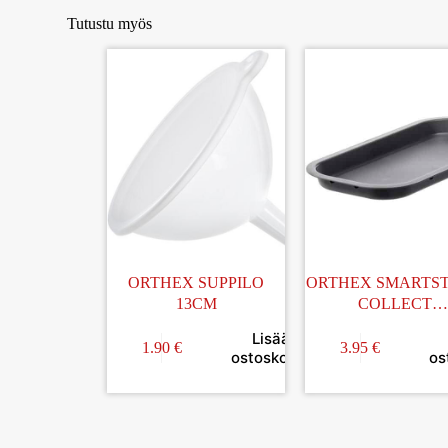
Tutustu myös
ORTHEX SUPPILO
ORTHEX SMARTS
13CM
COLLECT
LAJITTELUASTI
Lisää
KANSI 13L
1.90
€
3.95
€
ostoskoriin
os