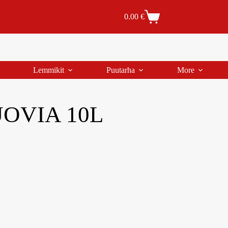
Tilaus- ja toimitusehdot
Tilauksen peruutus
0.00
€
Lemmikit
Puutarha
More
OVIA 10L