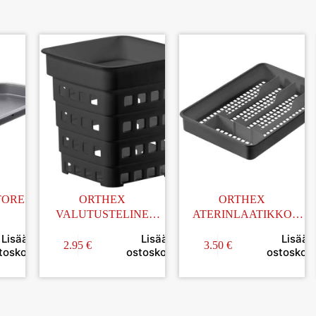
TORE
ORTHEX
ORTHEX
VALUTUSTELINE
ATERINLAATIKKO
AN
TORKA MUSTA
PIENI HARMAA
Lisää
Lisää
Lisää
330x220MM
2.95
€
3.50
€
toskoriin
ostoskoriin
ostoskori