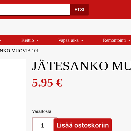
Oma Tili
Ostoskori
Yhteystiedot
Palaute
ETSI
Keittiö
Vapaa-aika
Remontointi
NKO MUOVIA 10L
JÄTESANKO MU
5.95
€
Varastossa
Lisää ostoskoriin