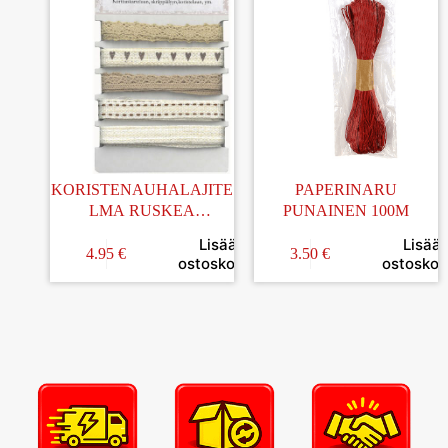
KORISTENAUHALAJITE
PAPERINARU
LMA RUSKEA
PUNAINEN 100M
NOSTALGIA
Lisää
Lisää
4.95
€
3.50
€
ostoskoriin
ostoskori