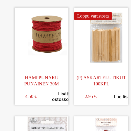
Loppu varastosta
HAMPPUNARU
(P) ASKARTELUTIKUT
PUNAINEN 30M
100KPL
Lisää
Lue lisä
4.50
€
2.95
€
ostoskoriin