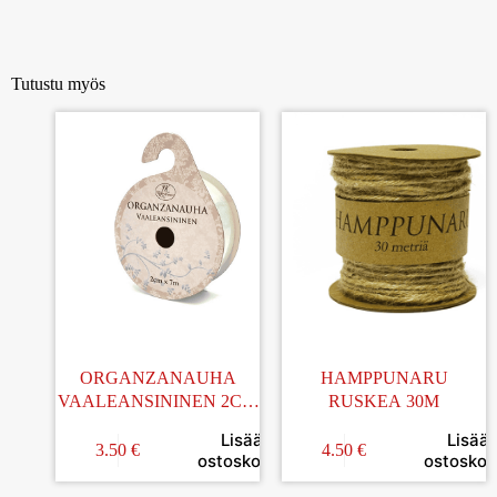
Tutustu myös
ORGANZANAUHA
HAMPPUNARU
VAALEANSININEN 2CM
RUSKEA 30M
x 7M
Lisää
Lisää
3.50
€
4.50
€
ostoskoriin
ostoskori