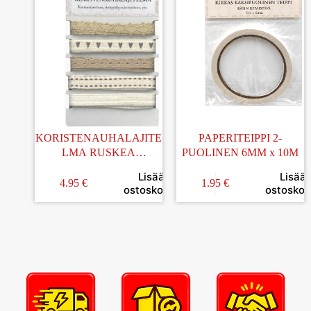
KORISTENAUHALAJITE
PAPERITEIPPI 2-
LMA RUSKEA
PUOLINEN 6MM x 10M
NOSTALGIA
Lisää
Lisää
4.95
€
1.95
€
ostoskoriin
ostoskori