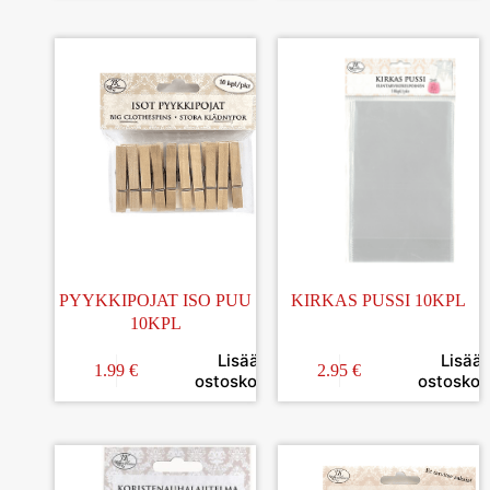
PYYKKIPOJAT ISO PUU
KIRKAS PUSSI 10KPL
10KPL
Lisää
Lisää
1.99
€
2.95
€
ostoskoriin
ostoskori