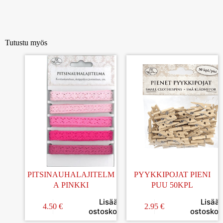
Tutustu myös
PITSINAUHALAJITELM
PYYKKIPOJAT PIENI
A PINKKI
PUU 50KPL
Lisää
Lisää
4.50
€
2.95
€
ostoskoriin
ostoskori