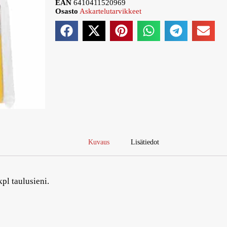
EAN
6410411520969
Osasto
Askartelutarvikkeet
Kuvaus
Lisätiedot
 kpl taulusieni.