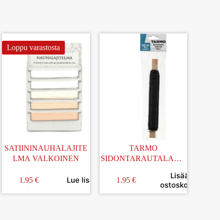
Loppu varastosta
SATIININAUHALAJITE
TARMO
LMA VALKOINEN
SIDONTARAUTALANK
A MUSTA 0,52MM/60M
Lisää
ä
Lue lisää
1.95
€
1.95
€
ostoskoriin