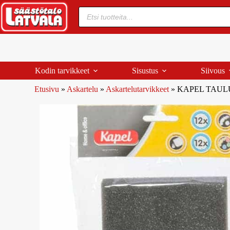
Kodin tarvikkeet
Sisustus
Siivous
Etusivu
»
Askartelu
»
Askartelutarvikkeet
»
KAPEL TAULU