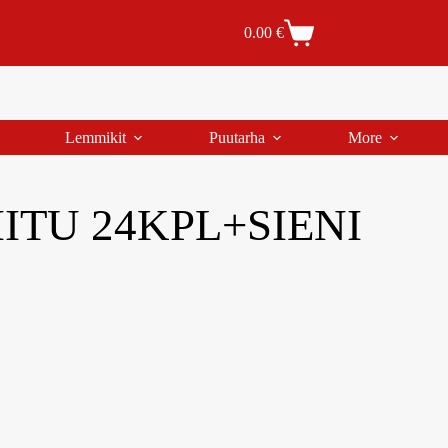
Tilaus- ja toimitusehdot
Tilauksen peruutus
0.00
€
Lemmikit
Puutarha
More
ITU 24KPL+SIENI