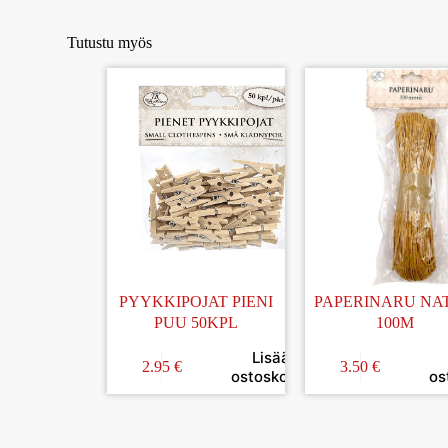
Tutustu myös
PYYKKIPOJAT PIENI
PAPERINARU NA
PUU 50KPL
100M
Lisää
2.95
€
3.50
€
ostoskoriin
os