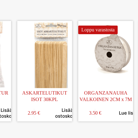
Loppu varastosta
TUR
ASKARTELUTIKUT
ORGANZANAUHA
ISOT 30KPL
VALKOINEN 2CM x 7M
Lisää
Lisää
Lue lisä
2.95
€
3.50
€
toskoriin
ostoskoriin