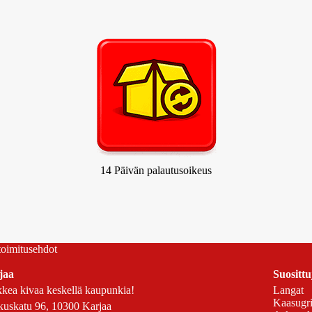
14 Päivän palautusoikeus
 toimitusehdot
jaa
Suosittu
kea kivaa keskellä kaupunkia!
Langat
Kaasugril
uskatu 96, 10300 Karjaa