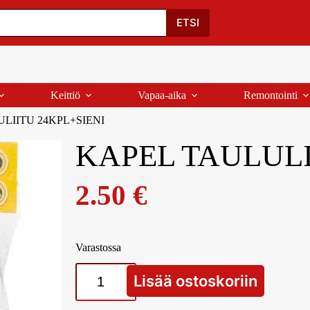
Oma Tili
Ostoskori
Yhteystiedot
Palaute
ETSI
Keittiö
Vapaa-aika
Remontointi
LIITU 24KPL+SIENI
KAPEL TAULULI
2.50
€
Varastossa
Lisää ostoskoriin