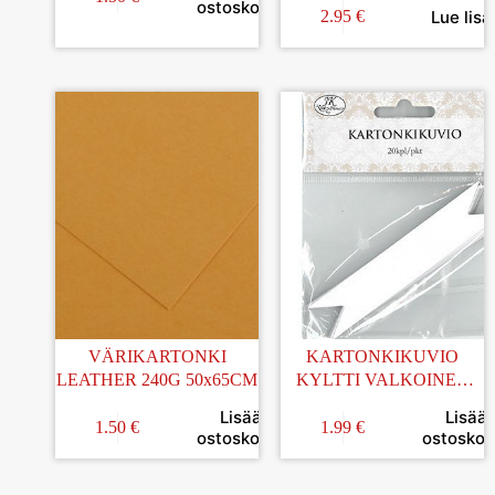
ostoskoriin
Lue lisä
2.95
€
VÄRIKARTONKI
KARTONKIKUVIO
LEATHER 240G 50x65CM
KYLTTI VALKOINEN
20KPL
Lisää
Lisää
1.50
€
1.99
€
ostoskoriin
ostoskori