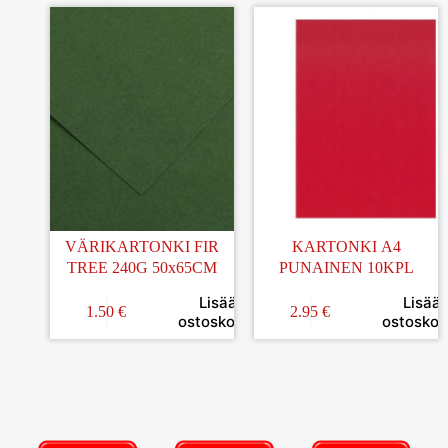
VÄRIKARTONKI FIR
KARTONKI A4
TREE 240G 50x65CM
PUNAINEN 10KPL
Lisää
Lisää
1.50
€
2.95
€
ostoskoriin
ostoskori