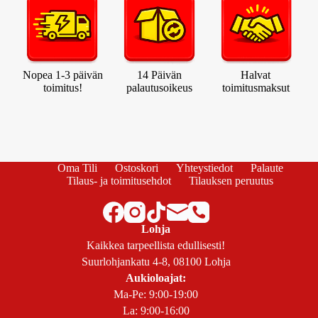
Nopea 1-3 päivän
14 Päivän
Halvat
toimitus!
palautusoikeus
toimitusmaksut
Oma Tili
Ostoskori
Yhteystiedot
Palaute
Tilaus- ja toimitusehdot
Tilauksen peruutus
Lohja
Kaikkea tarpeellista edullisesti!
Suurlohjankatu 4-8, 08100 Lohja
Aukioloajat:
Ma-Pe: 9:00-19:00
La: 9:00-16:00