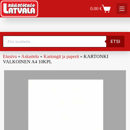
0.00
€
ETSI
Etusivu
»
Askartelu
»
Kartongit ja paperit
»
KARTONKI
VALKOINEN A4 10KPL