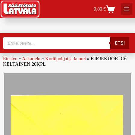
0.00
€
ETSI
Etusivu
»
Askartelu
»
Korttipohjat ja kuoret
»
KIRJEKUORI C6
KELTAINEN 20KPL