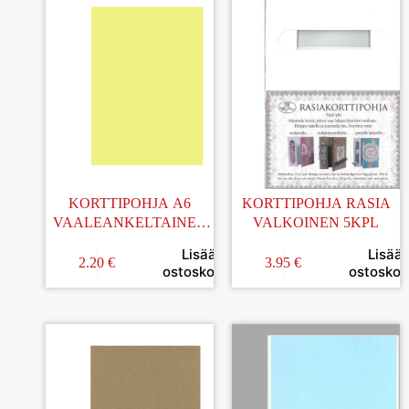
KORTTIPOHJA A6
KORTTIPOHJA RASIA
VAALEANKELTAINEN
VALKOINEN 5KPL
25KPL
Lisää
Lisää
2.20
€
3.95
€
ostoskoriin
ostoskori