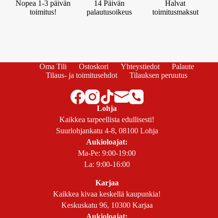
Nopea 1-3 päivän
14 Päivän
Halvat
toimitus!
palautusoikeus
toimitusmaksut
Oma Tili
Ostoskori
Yhteystiedot
Palaute
Tilaus- ja toimitusehdot
Tilauksen peruutus
Lohja
Kaikkea tarpeellista edullisesti!
Suurlohjankatu 4-8, 08100 Lohja
Aukioloajat:
Ma-Pe: 9:00-19:00
La: 9:00-16:00
Karjaa
Kaikkea kivaa keskellä kaupunkia!
Keskuskatu 96, 10300 Karjaa
Aukioloajat: