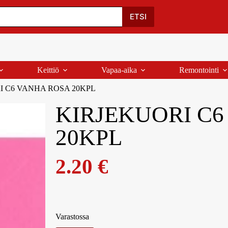
Oma Tili
Ostoskori
Yhteystiedot
Palaute
ETSI
Keittiö
Vapaa-aika
Remontointi
I C6 VANHA ROSA 20KPL
KIRJEKUORI C
20KPL
2.20
€
Varastossa