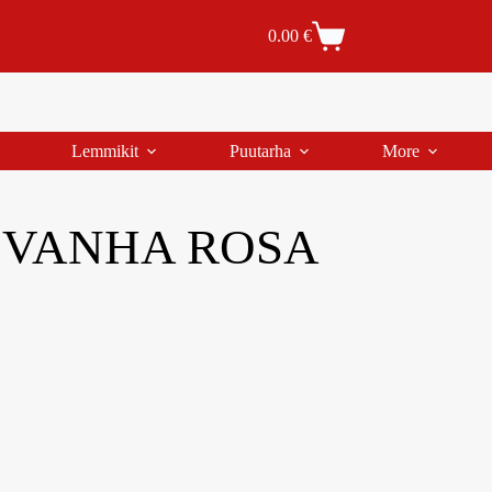
Tilaus- ja toimitusehdot
Tilauksen peruutus
0.00
€
Lemmikit
Puutarha
More
6 VANHA ROSA