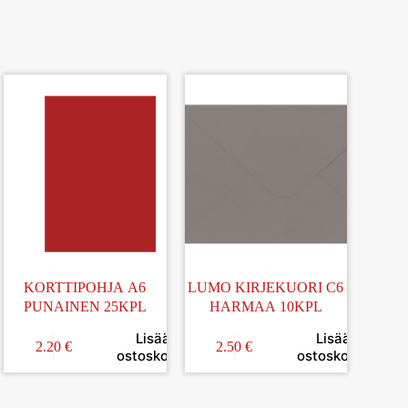
KORTTIPOHJA A6
LUMO KIRJEKUORI C6
PUNAINEN 25KPL
HARMAA 10KPL
Lisää
Lisää
2.20
€
2.50
€
in
ostoskoriin
ostoskoriin