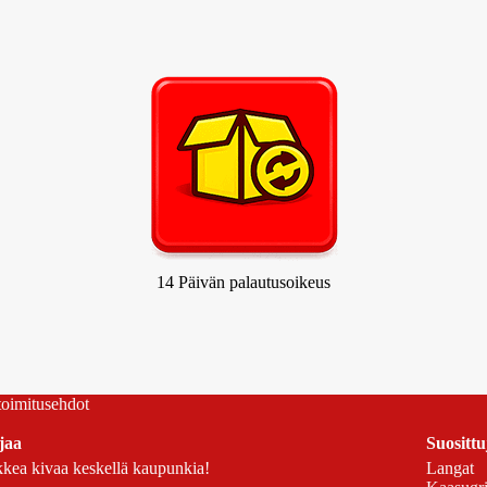
14 Päivän palautusoikeus
 toimitusehdot
jaa
Suosittu
kea kivaa keskellä kaupunkia!
Langat