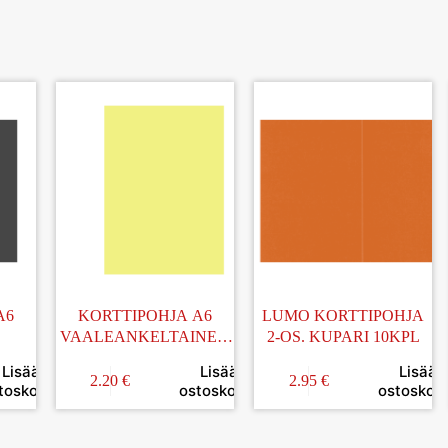
A6
KORTTIPOHJA A6
LUMO KORTTIPOHJA
L
VAALEANKELTAINEN
2-OS. KUPARI 10KPL
25KPL
Lisää
Lisää
Lisää
2.20
€
2.95
€
toskoriin
ostoskoriin
ostoskori