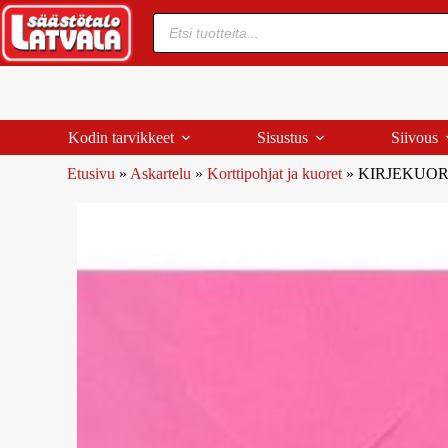
Kodin tarvikkeet
Sisustus
Siivous
Etusivu
»
Askartelu
»
Korttipohjat ja kuoret
»
KIRJEKUOR