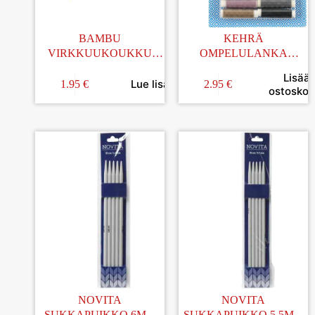
BAMBU
KEHRÄ
VIRKKUUKOUKKU
OMPELULANKA
4,0MM
24MMx50M 24KPL
Lisää
Lue lisää
1.95
€
2.95
€
ostoskori
NOVITA
NOVITA
SUKKAPUIKKO 6MM
SUKKAPUIKKO 5,5MM