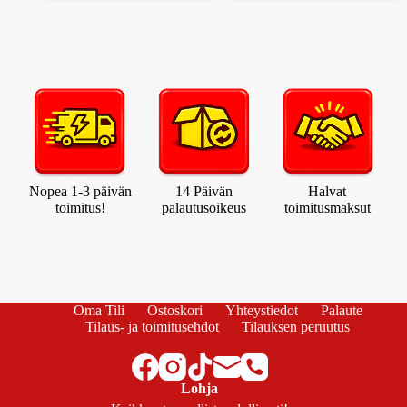
Nopea 1-3 päivän
14 Päivän
Halvat
toimitus!
palautusoikeus
toimitusmaksut
Oma Tili
Ostoskori
Yhteystiedot
Palaute
Tilaus- ja toimitusehdot
Tilauksen peruutus
Lohja