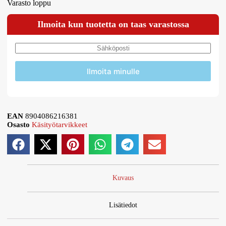
Varasto loppu
Ilmoita kun tuotetta on taas varastossa
Ilmoita minulle
EAN
8904086216381
Osasto
Käsityötarvikkeet
Kuvaus
Lisätiedot