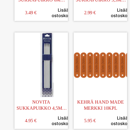
20CM
20CM
Lisää
Lisää
3.49
€
2.99
€
ostoskoriin
ostoskori
NOVITA
KEHRÄ HAND MADE
SUKKAPUIKKO 4,5MM
MERKKI 10KPL
20CM
Lisää
Lisää
4.95
€
5.95
€
ostoskoriin
ostoskori