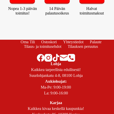
Nopea 1-3 päivän
14 Päivän
Halvat
toimitus!
palautusoikeus
toimitusmaksut
Oma Tili
Ostoskori
Yhteystiedot
Palaute
Tilaus- ja toimitusehdot
Tilauksen peruutus
Lohja
Kaikkea tarpeellista edullisesti!
Suurlohjankatu 4-8, 08100 Lohja
Aukioloajat:
Ma-Pe: 9:00-19:00
La: 9:00-16:00
Karjaa
Kaikkea kivaa keskellä kaupunkia!