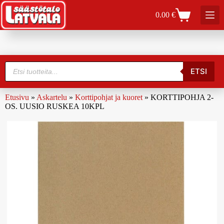
0.00
€
ETSI
Etusivu
»
Askartelu
»
Korttipohjat ja kuoret
»
KORTTIPOHJA 2-
OS. UUSIO RUSKEA 10KPL