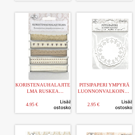
KORISTENAUHALAJITE
PITSIPAPERI YMPYRÄ
LMA RUSKEA
LUONNONVALKOINEN
NOSTALGIA
30KPL
Lisää
Lisää
4.95
€
2.95
€
ostoskoriin
ostoskori