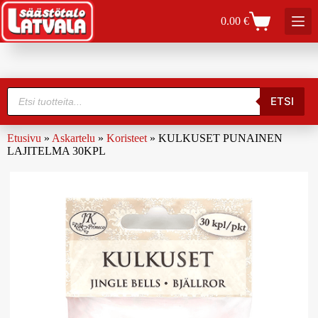
0.00
€
ETSI
Etusivu
»
Askartelu
»
Koristeet
»
KULKUSET PUNAINEN
LAJITELMA 30KPL