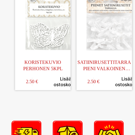
KORISTEKUVIO
SATIINIRUSETTITARRA
PERHONEN 5KPL
PIENI VALKOINEN
20KPL
Lisää
Lisää
2.50
€
2.50
€
ostoskoriin
ostoskori