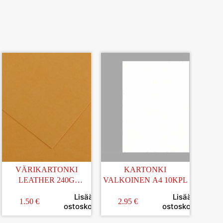
VÄRIKARTONKI
KARTONKI
LEATHER 240G
VALKOINEN A4 10KPL
50x65CM
Lisää
Lisää
1.50
€
2.95
€
in
ostoskoriin
ostoskoriin