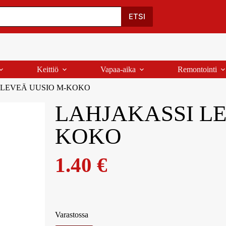
Oma Tili
Ostoskori
Yhteystiedot
Palaute
ETSI
Keittiö
Vapaa-aika
Remontointi
 LEVEÄ UUSIO M-KOKO
LAHJAKASSI LE
KOKO
1.40
€
Varastossa