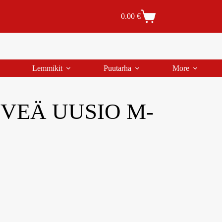
Tilaus- ja toimitusehdot
Tilauksen peruutus
0.00
€
Lemmikit
Puutarha
More
VEÄ UUSIO M-