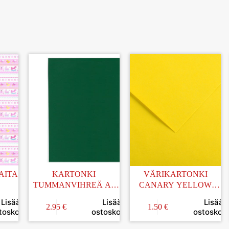
AITA
KARTONKI
VÄRIKARTONKI
TUMMANVIHREÄ A4
CANARY YELLOW
10KPL
50x65CM
Lisää
Lisää
Lisää
2.95
€
1.50
€
toskoriin
ostoskoriin
ostoskori