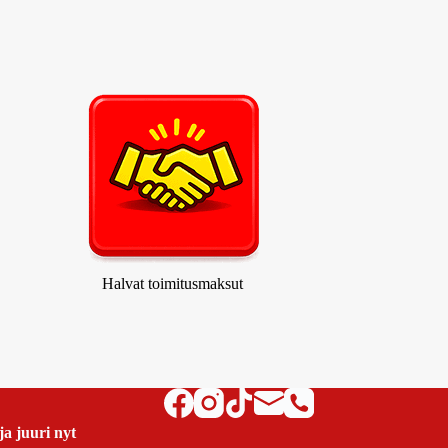
Halvat toimitusmaksut
ja juuri nyt