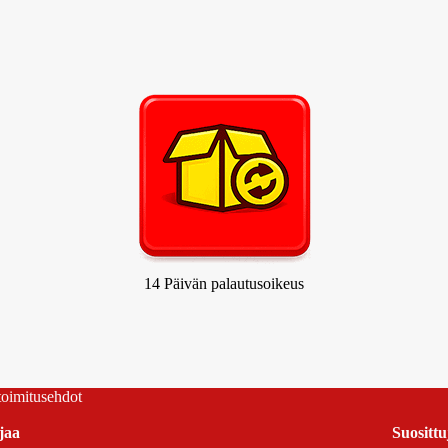
14 Päivän palautusoikeus
 toimitusehdot
jaa
Suosittu