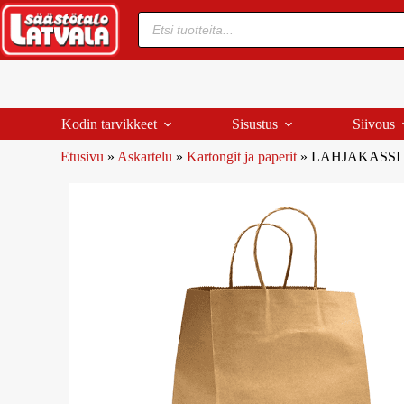
Kodin tarvikkeet
Sisustus
Siivous
Etusivu
»
Askartelu
»
Kartongit ja paperit
»
LAHJAKASSI