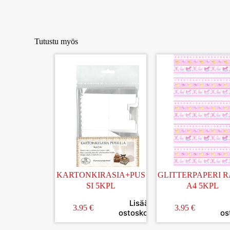
Tutustu myös
KARTONKIRASIA+PUS
GLITTERPAPERI R
SI 5KPL
A4 5KPL
Lisää
3.95
€
3.95
€
ostoskoriin
os