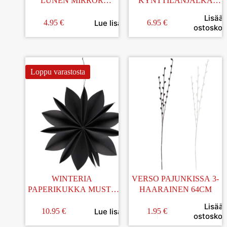
LUNEN MIRROR
KYNTTILÄNJALKA
20x20x4,7CM
PALLO 16,5CM
Lisää
Lue lisää
4.95
€
6.95
€
ostoskori
Loppu varastosta
WINTERIA
VERSO PAJUNKISSA 3-
PAPERIKUKKA MUSTA
HAARAINEN 64CM
45CM
Lisää
Lue lisää
10.95
€
1.95
€
ostoskori