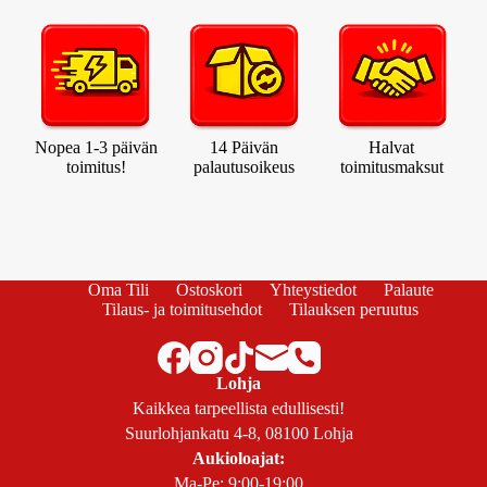
Nopea 1-3 päivän
14 Päivän
Halvat
toimitus!
palautusoikeus
toimitusmaksut
Oma Tili
Ostoskori
Yhteystiedot
Palaute
Tilaus- ja toimitusehdot
Tilauksen peruutus
Lohja
Kaikkea tarpeellista edullisesti!
Suurlohjankatu 4-8, 08100 Lohja
Aukioloajat:
Ma-Pe: 9:00-19:00