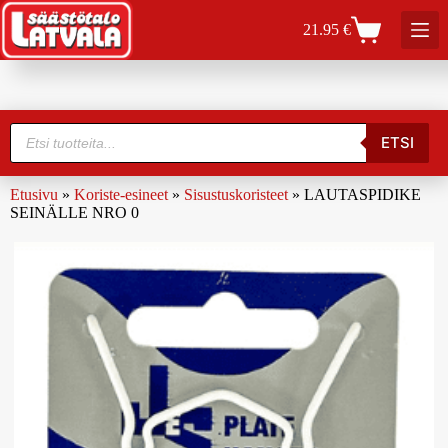
21.95
€
ETSI
Etusivu
»
Koriste-esineet
»
Sisustuskoristeet
»
LAUTASPIDIKE
SEINÄLLE NRO 0