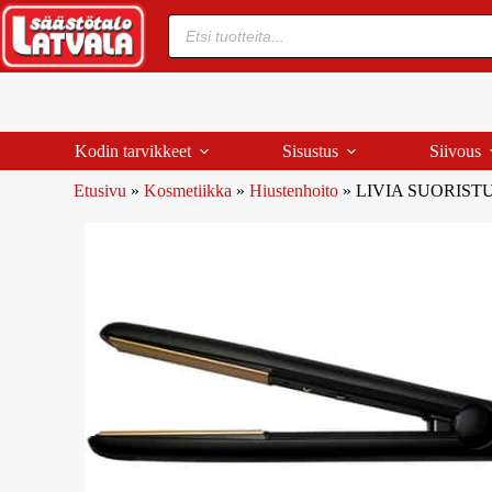
Kodin tarvikkeet
Sisustus
Siivous
Etusivu
»
Kosmetiikka
»
Hiustenhoito
»
LIVIA SUORIST