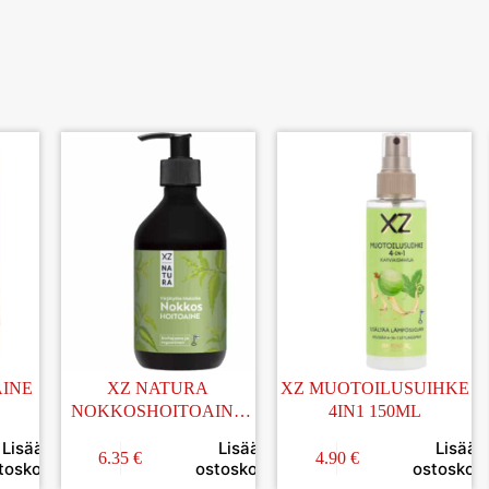
AINE
XZ NATURA
XZ MUOTOILUSUIHKE
NOKKOSHOITOAINE
4IN1 150ML
375ML
Lisää
Lisää
Lisää
6.35
€
4.90
€
toskoriin
ostoskoriin
ostoskori