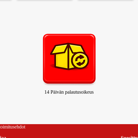
14 Päivän palautusoikeus
 toimitusehdot
jaa
Suosittu