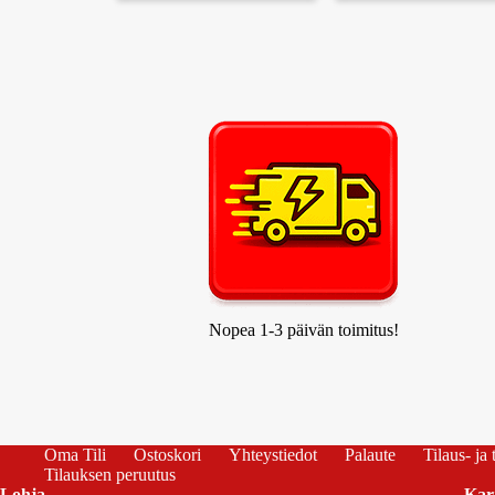
Nopea 1-3 päivän toimitus!
Oma Tili
Ostoskori
Yhteystiedot
Palaute
Tilaus- ja
Tilauksen peruutus
Lohja
Kar