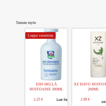
Tutustu myös
Loppu varastosta
EHS HELLÄ
XZ HAVU HOITO
HOITOAINE 300ML
200ML
Lue lisää
2.25
€
2.99
€
os