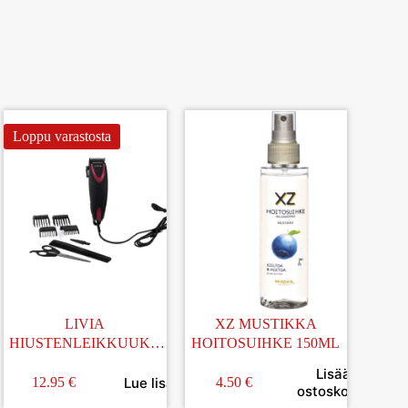
Loppu varastosta
LIVIA
XZ MUSTIKKA
HIUSTENLEIKKUUKO
HOITOSUIHKE 150ML
NE
Lisää
Lue lisää
12.95
€
4.50
€
in
ostoskoriin