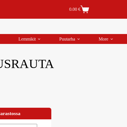
Tilaus- ja toimitusehdot
Tilauksen peruutus
0.00
€
Lemmikit
Puutarha
More
TUSRAUTA
varastossa