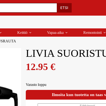
Oma Tili
Ostoskori
Yhteystiedot
Palaute
ETSI
Keittiö
Vapaa-aika
Remontointi
USRAUTA
LIVIA SUORIS
12.95
€
Varasto loppu
Ilmoita kun tuotetta on taas 