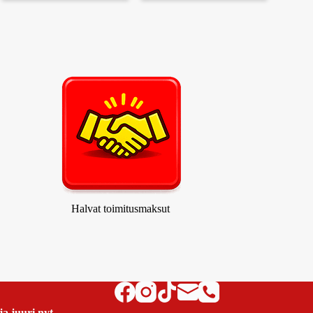
Halvat toimitusmaksut
ja juuri nyt