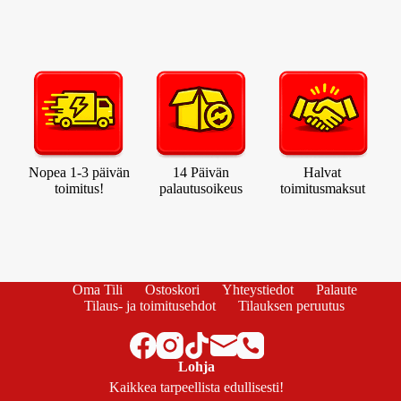
Nopea 1-3 päivän
14 Päivän
Halvat
toimitus!
palautusoikeus
toimitusmaksut
Oma Tili
Ostoskori
Yhteystiedot
Palaute
Tilaus- ja toimitusehdot
Tilauksen peruutus
Lohja
Kaikkea tarpeellista edullisesti!