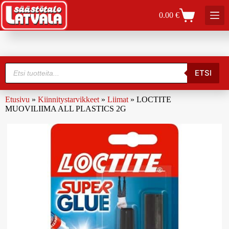
0.00
€
ETSI
Etusivu
»
Kiinnitystarvikkeet
»
Liimat
»
LOCTITE
MUOVILIIMA ALL PLASTICS 2G