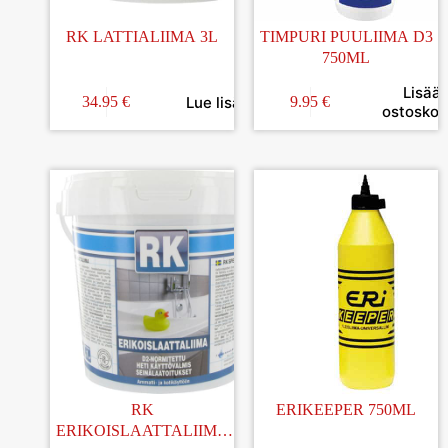
RK LATTIALIIMA 3L
TIMPURI PUULIIMA D3
750ML
Lisää
Lue lisää
34.95
€
9.95
€
ostoskori
RK
ERIKEEPER 750ML
ERIKOISLAATTALIIMA