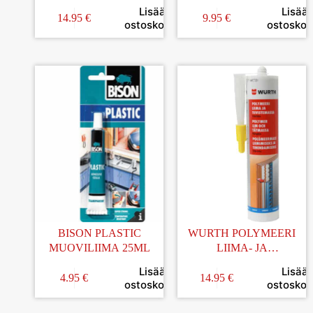
1L
Lisää
Lisää
14.95
€
9.95
€
ostoskoriin
ostoskori
BISON PLASTIC
WURTH POLYMEERI
MUOVILIIMA 25ML
LIIMA- JA
TIIVISTYSMASSA
Lisää
Lisää
VÄRITÖN 290ML
4.95
€
14.95
€
ostoskoriin
ostoskori