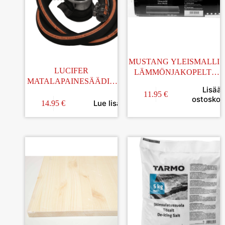
MUSTANG YLEISMALLI
LUCIFER
LÄMMÖNJAKOPELTI
MATALAPAINESÄÄDIN
KAASUGRILLIIN
Lisää
SETTI PAINOVENTTIILI
11.95
€
ostoskori
Lue lisää
14.95
€