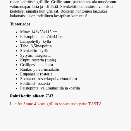
ruoan keittiöstä grillille. Grillin suuri paistopinta-ala muodostuu
valurautaparilasta ja -ritilästä. Sivukeittimen ansiosta valmistat
keitokset samalla kun grillaat. Rosterin hohtoinen laadukas
kokonaisuus on todellinen kesäpihan komistus!
Tuotetiedot
Mitat: 143x55x115 cm
Paistopinta-ala: 74×44 cm
Lämpöhylly: kyllä
Teho: 3,5kw/poltin
Sivukeitin: kyllä
Sytytin: integroitu
Kupu: rosteria (tupla)
Grillipesä: emaloitu
Runko: pulverimaalattu
Etupaneeli: rosteria
Sivutasot: rosteria/pulverimaalattu
Polttimet: rosteria
Paistopinta: valurautaritilä ja -parila
Rahti kotiin alkaen 75€!
Lucifer Stone-4 kaasugrilliin sopiva suojapeite TÄSTÄ
Lucifer Stone-4 kaasugrilli on ollut monta vuotta yksi suosituimmista Lucifer-grilleistä. Grillin kaksoiskupu, etupaneeli, sivutasot ja vaunun ovet ovat korkealaatuista rosteria.