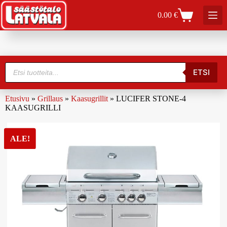
0.00
€
ETSI
Etusivu
»
Grillaus
»
Kaasugrillit
»
LUCIFER STONE-4
KAASUGRILLI