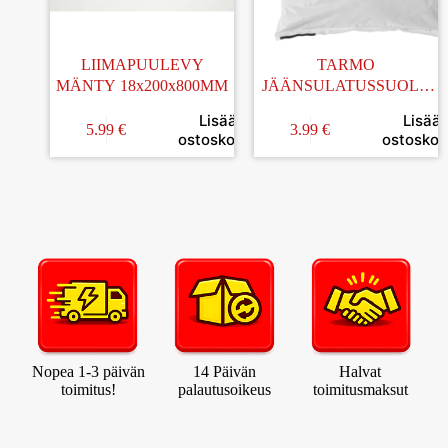
LIIMAPUULEVY
TARMO
MÄNTY 18x200x800MM
JÄÄNSULATUSSUOLA
5KG
Lisää
Lisää
5.99
€
3.99
€
ostoskoriin
ostoskori
Nopea 1-3 päivän
14 Päivän
Halvat
toimitus!
palautusoikeus
toimitusmaksut