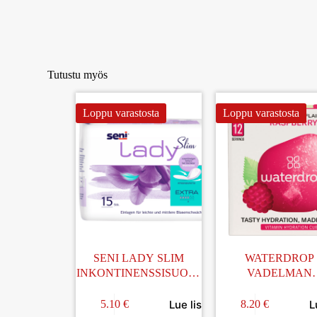
Tutustu myös
Loppu varastosta
Loppu varastosta
SENI LADY SLIM
WATERDROP
INKONTINENSSISUOJA
VADELMAN
EXTRA 15KPL
MAKUINEN
POREKUUTIO (E, 
Lue lisää
L
5.10
€
8.20
€