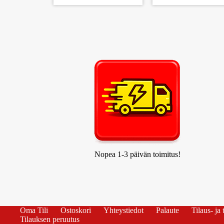
B8) 12 KPL
Nopea 1-3 päivän toimitus!
Oma Tili
Ostoskori
Yhteystiedot
Palaute
Tilaus- ja
Tilauksen peruutus