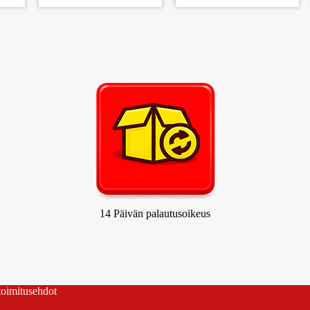
B3) 12 KPL
B12) 12 KPL
14 Päivän palautusoikeus
 toimitusehdot