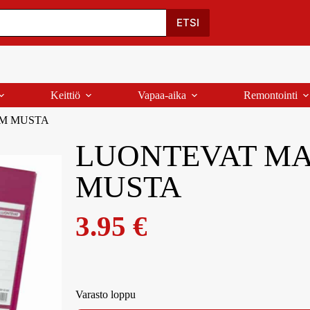
Oma Tili
Ostoskori
Yhteystiedot
Palaute
ETSI
Keittiö
Vapaa-aika
Remontointi
MM MUSTA
LUONTEVAT MA
MUSTA
3.95
€
Varasto loppu