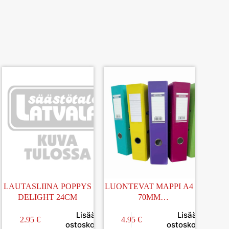
LAUTASLIINA POPPYS
LUONTEVAT MAPPI A4
DELIGHT 24CM
70MM
VADELMAPUNAINEN
Lisää
Lisää
2.95
€
4.95
€
in
ostoskoriin
ostoskoriin