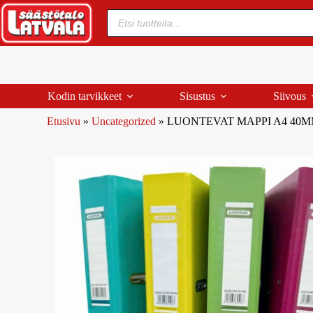
Kodin tarvikkeet
Sisustus
Siivous
Etusivu
»
Uncategorized
»
LUONTEVAT MAPPI A4 40