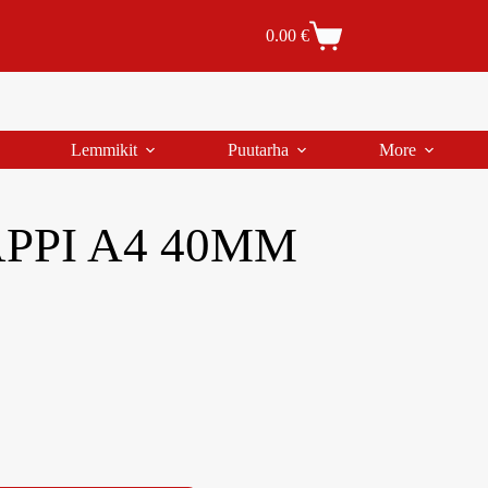
Tilaus- ja toimitusehdot
Tilauksen peruutus
0.00
€
Lemmikit
Puutarha
More
PPI A4 40MM