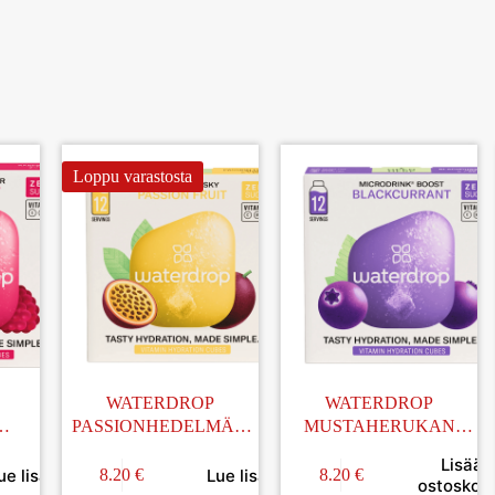
Loppu varastosta
WATERDROP
WATERDROP
PASSIONHEDELMÄN
MUSTAHERUKAN
MAKUINEN
MAKUINEN
Lisää
C ja
POREKUUTIO (C, B1 ja
POREKUUTIO (C, B6 ja
ue lisää
Lue lisää
8.20
€
8.20
€
ostoskori