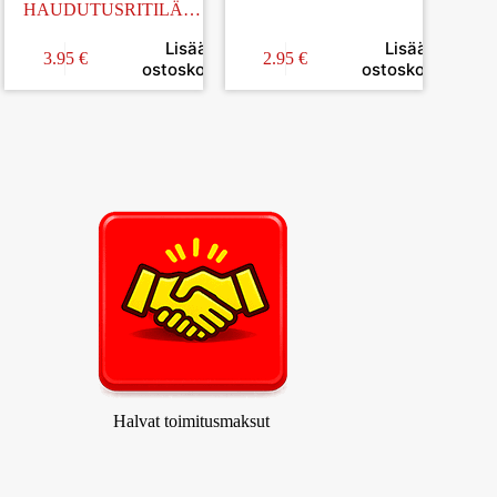
HAUDUTUSRITILÄ
METALLI 18x18CM
Lisää
Lisää
3.95
€
2.95
€
in
ostoskoriin
ostoskoriin
Halvat toimitusmaksut