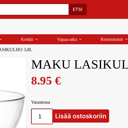
Oma Tili
Ostoskori
Yhteystiedot
Palaute
ETSI
Keittiö
Vapaa-aika
Remontointi
SIKULHO 3,8L
MAKU LASIKUL
8.95
€
Varastossa
Lisää ostoskoriin