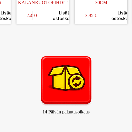
I
KALANRUOTOPIHDIT
30CM
Lisää
Lisää
Lisää
2.49
€
3.95
€
toskoriin
ostoskoriin
ostoskori
14 Päivän palautusoikeus