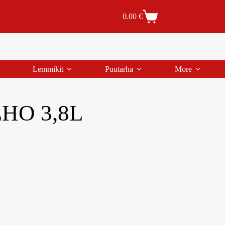
Tilaus- ja toimitusehdot
Tilauksen peruutus
0.00
€
Lemmikit
Puutarha
More
HO 3,8L