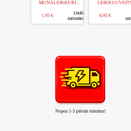
MUNALEIKKURI
LEIKKUUVEITS
MUOVINEN
Lisää
1.95
€
6.95
€
ostoskoriin
os
Nopea 1-3 päivän toimitus!