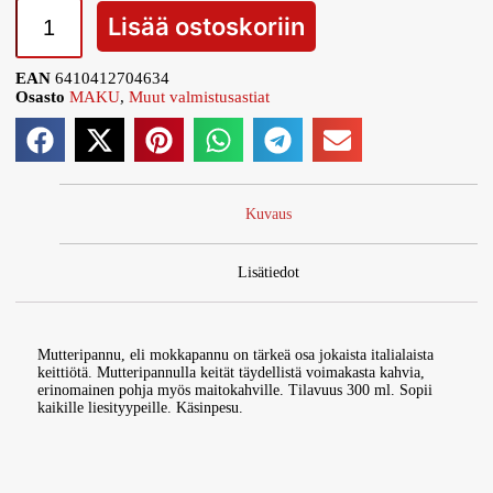
Lisää ostoskoriin
EAN
6410412704634
Osasto
MAKU
,
Muut valmistusastiat
Kuvaus
Lisätiedot
Mutteripannu, eli mokkapannu on tärkeä osa jokaista italialaista
keittiötä. Mutteripannulla keität täydellistä voimakasta kahvia,
erinomainen pohja myös maitokahville. Tilavuus 300 ml. Sopii
kaikille liesityypeille. Käsinpesu.