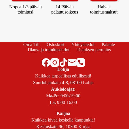
Nopea 1-3 päivän
14 Päivän
Halvat
toimitus!
palautusoikeus
toimitusmaksut
Oma Tili
Ostoskori
Yhteystiedot
Palaute
Tilaus- ja toimitusehdot
Tilauksen peruutus
Lohja
Kaikkea tarpeellista edullisesti!
Suurlohjankatu 4-8, 08100 Lohja
Aukioloajat:
Ma-Pe: 9:00-19:00
La: 9:00-16:00
Karjaa
Kaikkea kivaa keskellä kaupunkia!
Keskuskatu 96, 10300 Karjaa