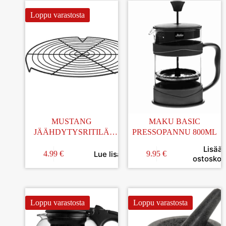
Loppu varastosta
MUSTANG
MAKU BASIC
JÄÄHDYTYSRITILÄ
PRESSOPANNU 800ML
PIZZALLE 32CM
Lisää
Lue lisää
4.99
€
9.95
€
ostoskori
Loppu varastosta
Loppu varastosta