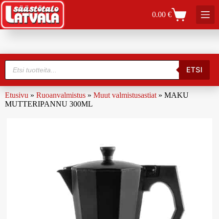
0.00
€
ETSI
Etusivu
»
Ruoanvalmistus
»
Muut valmistusastiat
»
MAKU
MUTTERIPANNU 300ML