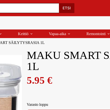
Oma Tili
Ostoskori
Yhteystiedot
Palaute
ETSI
Keittiö
Vapaa-aika
Remontointi
RT SÄILYTYSRASIA 1L
MAKU SMART S
1L
5.95
€
Varasto loppu