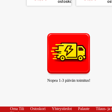
ostoskoriin
os
Nopea 1-3 päivän toimitus!
Oma Tili
Ostoskori
Yhteystiedot
Palaute
Tilaus- ja