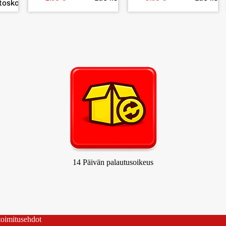
toskoriin
14 Päivän palautusoikeus
 toimitusehdot