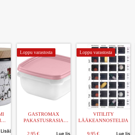
Loppu varastosta
Loppu varastosta
MI
GASTROMAX
VITILITY
I
PAKASTUSRASIA
LÄÄKEANNOSTELIJA
,37L
ROOSA 5×0,5L
Lisää
Lue lisää
Lue lisä
2.95
€
9.95
€