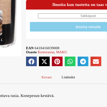
Ilmoita kun tuotetta on taas 
Ilmoita minulle
EAN
6410416039008
Osasto
Kestorasiat
,
MAKU
Kuvaus
Lisätiedot
inottava rasia. Konepesun kestävä.