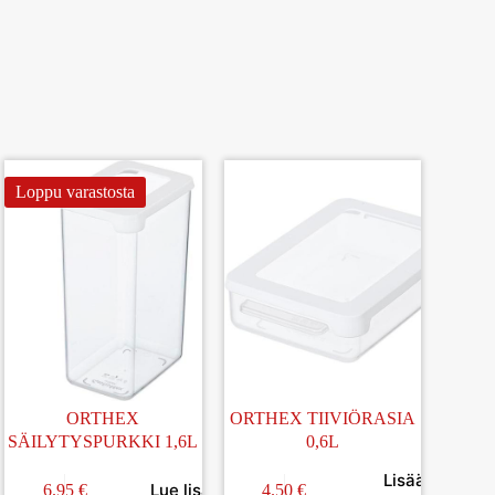
Loppu varastosta
ORTHEX
ORTHEX TIIVIÖRASIA
SÄILYTYSPURKKI 1,6L
0,6L
Lisää
ä
Lue lisää
6.95
€
4.50
€