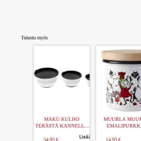
Tutustu myös
MAKU KULHO
MUURLA MUU
TERÄSTÄ KANNELLA
EMALIPURKK
3KPL
TALVEN TAIKAA 0
Lisää
34.95
€
14.95
€