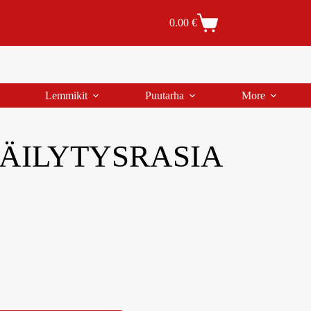
Tilaus- ja toimitusehdot
Tilauksen peruutus
0.00
€
Lemmikit
Puutarha
More
ÄILYTYSRASIA