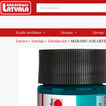
Kodin tarvikkeet
Sisustus
Siivous
Etusivu
»
Taiteilija
»
Taiteilijavärit
»
MARABU ASKARTEL