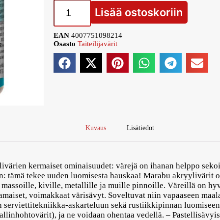
Lisää ostoskoriin
EAN
4007751098214
Osasto
Taiteilijavärit
Kuvaus
Lisätiedot
värien kermaiset ominaisuudet: värejä on ihanan helppo sekoit
: tämä tekee uuden luomisesta hauskaa! Marabu akryylivärit ovat
 massoille, kiville, metallille ja muille pinnoille. Väreillä on 
amaiset, voimakkaat värisävyt. Soveltuvat niin vapaaseen maal
serviettitekniikka-askarteluun sekä rustiikkipinnan luomiseen.
linhohtovärit), ja ne voidaan ohentaa vedellä. – Pastellisävyis