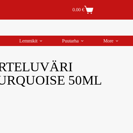
Tilaus- ja toimitusehdot
Tilauksen peruutus
0.00
€
Lemmikit
Puutarha
More
RTELUVÄRI
TURQUOISE 50ML