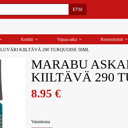
Oma Tili
Ostoskori
Yhteystiedot
Palaute
ETSI
Keittiö
Vapaa-aika
Remontointi
UVÄRI KIILTÄVÄ 290 TURQUOISE 50ML
MARABU ASKA
KIILTÄVÄ 290 
8.95
€
Varastossa