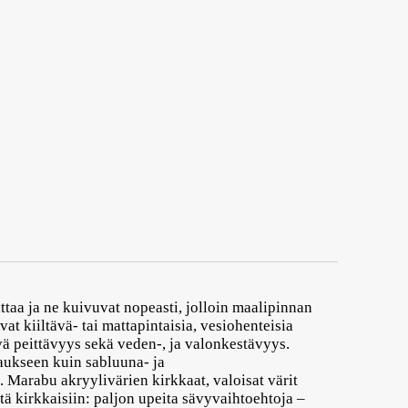
taa ja ne kuivuvat nopeasti, jolloin maalipinnan
 kiiltävä- tai mattapintaisia, vesiohenteisia
hyvä peittävyys sekä veden-, ja valonkestävyys.
aukseen kuin sabluuna- ja
 Marabu akryylivärien kirkkaat, valoisat värit
tä kirkkaisiin: paljon upeita sävyvaihtoehtoja –