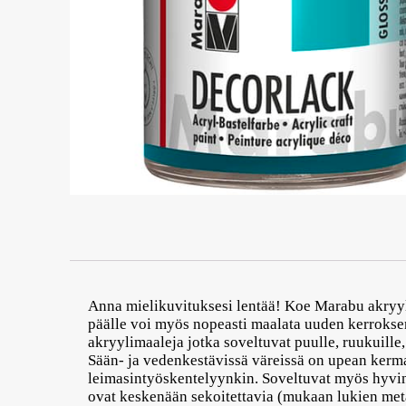
Anna mielikuvituksesi lentää! Koe Marabu akryyli
päälle voi myös nopeasti maalata uuden kerroksen
akryylimaaleja jotka soveltuvat puulle, ruukuille,
Sään- ja vedenkestävissä väreissä on upean kerm
leimasintyöskentelyynkin. Soveltuvat myös hyvin 
ovat keskenään sekoitettavia (mukaan lukien metal