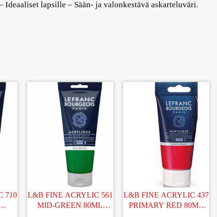
 Ideaaliset lapsille – Sään- ja valonkestävä askarteluväri.
 710
L&B FINE ACRYLIC 561
L&B FINE ACRYLIC 437
MID-GREEN 80ML
PRIMARY RED 80ML
I
AKRYYLIVÄRI
AKRYYLIVÄRI