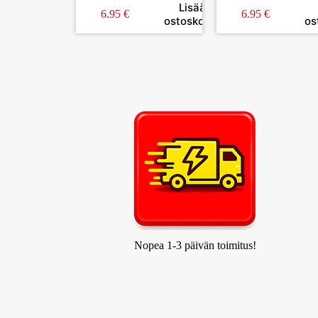
Lisää
6.95
€
6.95
€
ostoskoriin
os
Nopea 1-3 päivän toimitus!