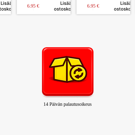
Lisää
Lisää
Lisää
6.95
€
6.95
€
toskoriin
ostoskoriin
ostoskori
14 Päivän palautusoikeus