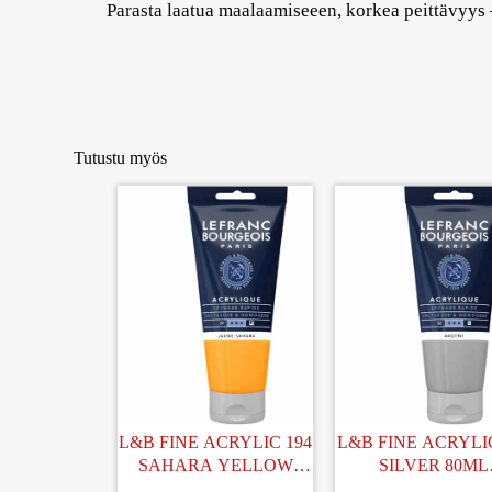
Parasta laatua maalaamiseeen, korkea peittävyys –
Tutustu myös
L&B FINE ACRYLIC 194
L&B FINE ACRYLIC
SAHARA YELLOW
SILVER 80ML
80ML AKRYYLIVÄRI
AKRYYLIVÄR