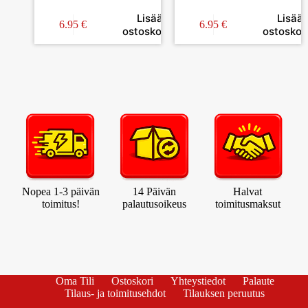
AKRYYLIVÄRI
ÖLJYVÄRI
Lisää
Lisää
6.95
€
6.95
€
ostoskoriin
ostoskori
Nopea 1-3 päivän
14 Päivän
Halvat
toimitus!
palautusoikeus
toimitusmaksut
Oma Tili
Ostoskori
Yhteystiedot
Palaute
Tilaus- ja toimitusehdot
Tilauksen peruutus