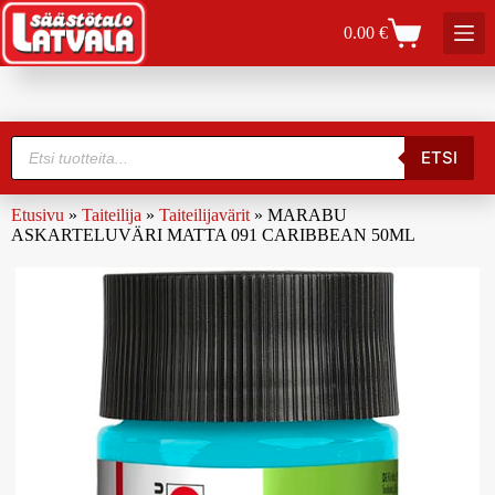
0.00
€
ETSI
Etusivu
»
Taiteilija
»
Taiteilijavärit
»
MARABU
ASKARTELUVÄRI MATTA 091 CARIBBEAN 50ML