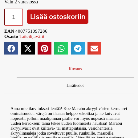
Vain 2 varastossa
Lisää ostoskoriin
EAN
4007751097286
Osasto
Taiteilijavärit
Kuvaus
Lisätiedot
Anna mielikuvituksesi lentää! Koe Marabu akryylivärien kermaiset
ominaisuudet: värejä on ihanan helppo sekoittaa ja ne kuivuvat
nopeasti, jolloin maalipinnan päälle voi myös nopeasti maalata
uuden kerroksen: tämä tekee uuden luomisesta hauskaa! Marabu
akryylivärit ovat kiiltävä- tai mattapintaisia, vesiohenteisia
akryylimaaleja jotka soveltuvat puulle, ruukuille, massoille,