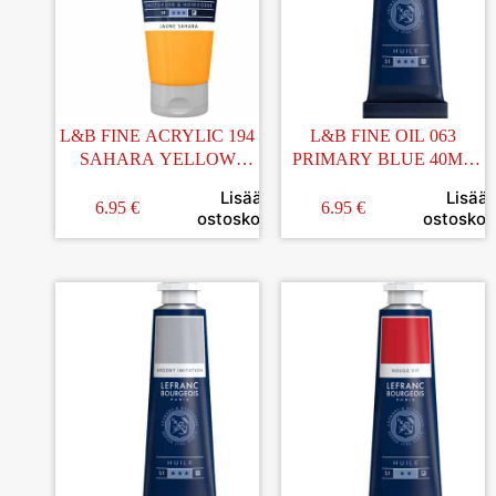
L&B FINE ACRYLIC 194
L&B FINE OIL 063
SAHARA YELLOW
PRIMARY BLUE 40ML
80ML AKRYYLIVÄRI
ÖLJYVÄRI
Lisää
Lisää
6.95
€
6.95
€
ostoskoriin
ostoskori