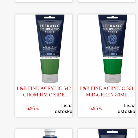
L&B FINE ACRYLIC 542
L&B FINE ACRYLIC 561
CHOMIUM OXIDE
MID-GREEN 80ML
GREEN 80ML
AKRYYLIVÄRI
Lisää
Lisää
AKRYYLIVÄRI
6.95
€
6.95
€
ostoskoriin
ostoskori