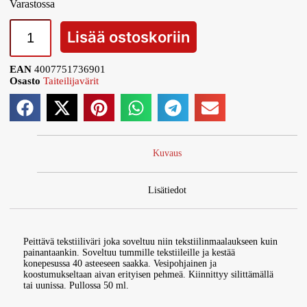
Varastossa
Lisää ostoskoriin
EAN
4007751736901
Osasto
Taiteilijavärit
Kuvaus
Lisätiedot
Peittävä tekstiiliväri joka soveltuu niin tekstiilinmaalaukseen kuin
painantaankin. Soveltuu tummille tekstiileille ja kestää
konepesussa 40 asteeseen saakka. Vesipohjainen ja
koostumukseltaan aivan erityisen pehmeä. Kiinnittyy silittämällä
tai uunissa. Pullossa 50 ml.