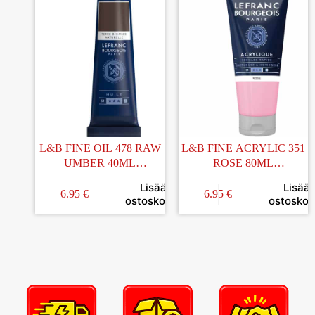
L&B FINE OIL 478 RAW
L&B FINE ACRYLIC 351
UMBER 40ML
ROSE 80ML
ÖLJYVÄRI
AKRYYLIVÄRI
Lisää
Lisää
6.95
€
6.95
€
ostoskoriin
ostoskori