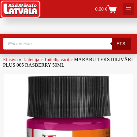
0.00
€
ETSI
Etusivu
»
Taiteilija
»
Taiteilijavärit
»
MARABU TEKSTIILIVÄRI
PLUS 005 RASBERRY 50ML