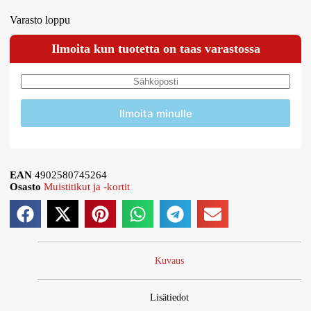
Varasto loppu
Ilmoita kun tuotetta on taas varastossa
Ilmoita minulle
EAN
4902580745264
Osasto
Muistitikut ja -kortit
Kuvaus
Lisätiedot