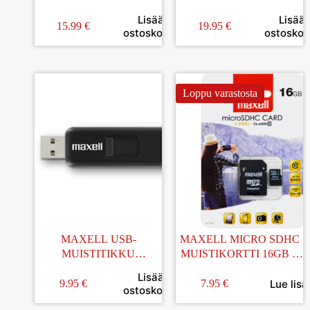
VENTURE 128GB
Lisää
Lisää
15.99
€
19.95
€
ostoskoriin
ostoskori
Loppu varastosta
MAXELL USB-
MAXELL MICRO SDHC
MUISTITIKKU
MUISTIKORTTI 16GB +
VENTURE 64GB
ADAPTERI
Lisää
Lue lisä
9.95
€
7.95
€
ostoskoriin