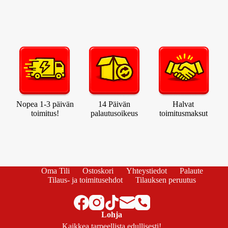
Nopea 1-3 päivän
14 Päivän
Halvat
toimitus!
palautusoikeus
toimitusmaksut
Oma Tili
Ostoskori
Yhteystiedot
Palaute
Tilaus- ja toimitusehdot
Tilauksen peruutus
Lohja
Kaikkea tarpeellista edullisesti!