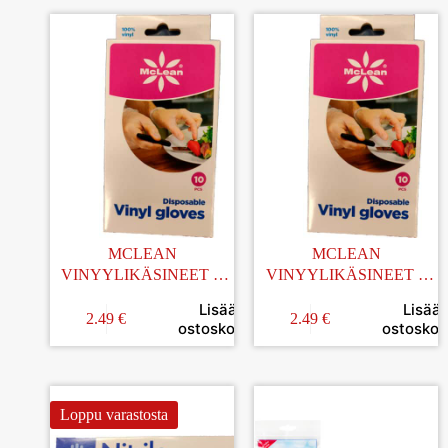
MCLEAN
MCLEAN
VINYYLIKÄSINEET L
VINYYLIKÄSINEET S
10KPL
10KPL
Lisää
Lisää
2.49
€
2.49
€
ostoskoriin
ostoskori
Loppu varastosta