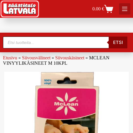
0.00
€
ETSI
Etusivu
»
Siivousvälineet
»
Siivouskäsineet
»
MCLEAN
VINYYLIKÄSINEET M 10KPL