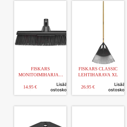
FISKARS
FISKARS CLASSIC
MONITOIMIHARJAN
LEHTIHARAVA XL
LAPA L
Lisää
Lisää
14.95
€
26.95
€
ostoskoriin
ostoskori