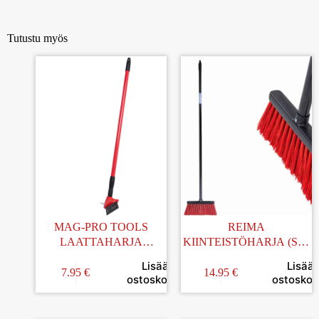
Tutustu myös
MAG-PRO TOOLS
REIMA
LAATTAHARJA
KIINTEISTÖHARJA (SIS.
SAUMOJEN
VARSI)
Lisää
Lisää
PUHDISTUKSEEN
7.95
€
14.95
€
ostoskoriin
ostoskori