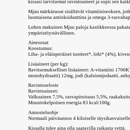
kissasi tarvitsemat ravintoaineet ja sopii sen kai
Mjau märkäruoat sisältävät vitamiiniseoksen, jotk
luontaisena antioksidanttina ja omega 3-rasvahap
Lohen makuinen Mjau paloja kastikkeessa pakataan
ympäristöystävällinen.
Ainesosat
Koostumus:
Liha- ja eläinperäiset tuotteet*, lohi* (4%), kive
Lisäaineet (per kg):
Ravitsemukselliset lisäaineet: A-vitamiini 1700K
monohydraatti) 12mg, jodi (kalsiumjodaatti, anhy
Ravintoseloste
Ravintoaineet:
Valkuainen 7,5%, rasvapitoisuus 5,5%, raakakuit
Muuntokelpoinen energia 83 kcal/100g.
Annosteluohje
Normaali päiväannos 4 kiloiselle täysikasvuisell
Kissalla tulee aina olla saatavilla raikasta vettä.