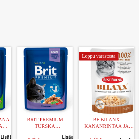
Loppu varastosta
KANA
BRIT PREMIUM
BF BILANX
A
TURSKA
KANANRINTAA JA
LE
KASTIKKEESSA
MAKSAA
Lisää
Lisää