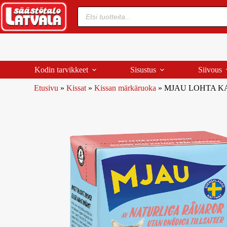
Kodin tarvikkeet
Sisustus
Siivous
Etusivu
»
Kissat
»
Kissan märkäruoka
»
MJAU LOHTA KA