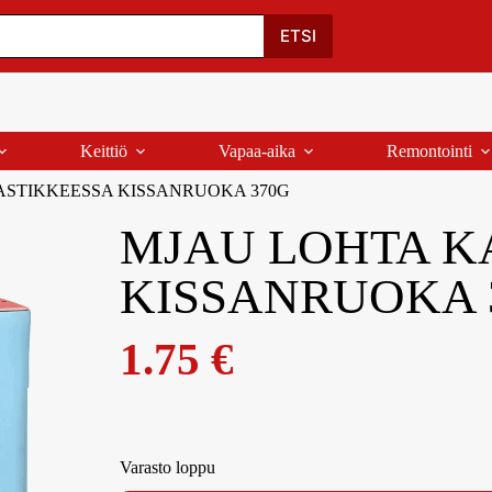
Oma Tili
Ostoskori
Yhteystiedot
Palaute
ETSI
Keittiö
Vapaa-aika
Remontointi
STIKKEESSA KISSANRUOKA 370G
MJAU LOHTA K
KISSANRUOKA 
1.75
€
Varasto loppu