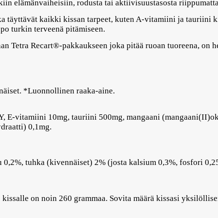
kkiin elämänvaiheisiin, rodusta tai aktiivisuustasosta riippumatta
a täyttävät kaikki kissan tarpeet, kuten A-vitamiini ja tauriini
po turkin terveenä pitämiseen.
 Tetra Recart®-pakkaukseen joka pitää ruoan tuoreena, on help
nnäiset. *Luonnollinen raaka-aine.
Y, E-vitamiini 10mg, tauriini 500mg, mangaani (mangaani(II)oksi
draatti) 0,1mg.
u 0,2%, tuhka (kivennäiset) 2% (josta kalsium 0,3%, fosfori 0
e kissalle on noin 260 grammaa. Sovita määrä kissasi yksilöllis