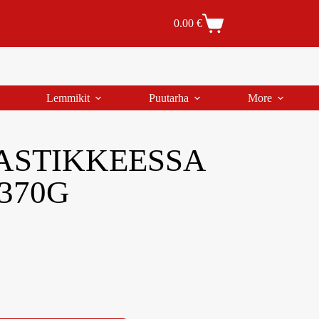
Tilaus- ja toimitusehdot
Tilauksen peruutus
0.00
€
Lemmikit
Puutarha
More
ASTIKKEESSA
370G