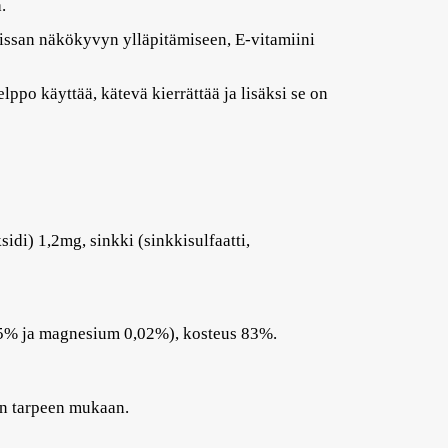
.
 kissan näkökyvyn ylläpitämiseen, E-vitamiini
po käyttää, kätevä kierrättää ja lisäksi se on
di) 1,2mg, sinkki (sinkkisulfaatti,
,25% ja magnesium 0,02%), kosteus 83%.
en tarpeen mukaan.