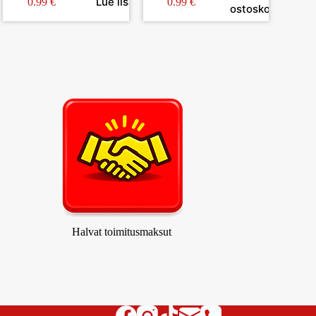
ä
Lue lisää
0.99
€
0.99
€
ostoskoriin
Halvat toimitusmaksut