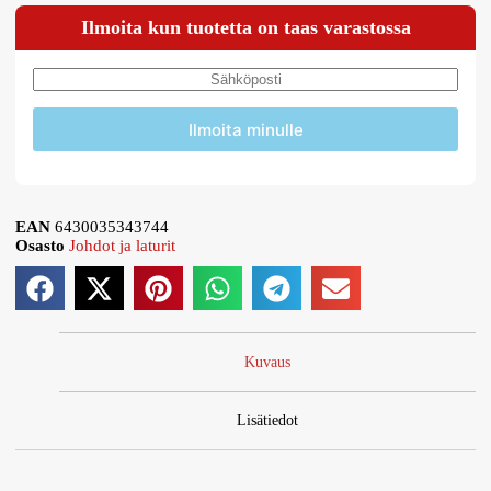
Ilmoita kun tuotetta on taas varastossa
Ilmoita minulle
EAN
6430035343744
Osasto
Johdot ja laturit
Kuvaus
Lisätiedot