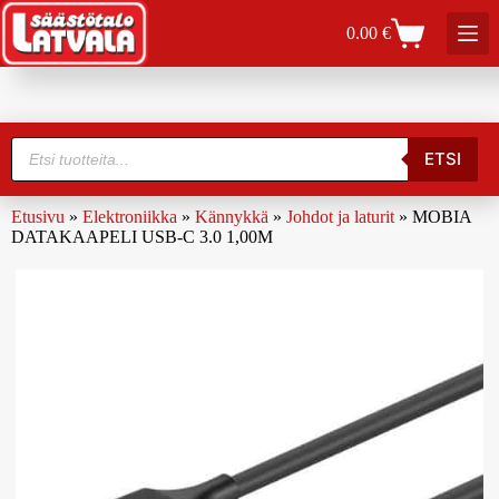
0.00
€
ETSI
Etusivu
»
Elektroniikka
»
Kännykkä
»
Johdot ja laturit
»
MOBIA
DATAKAAPELI USB-C 3.0 1,00M