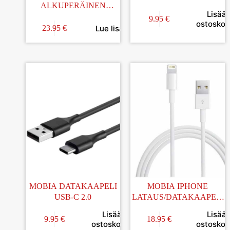
ALKUPERÄINEN
LIGHTNING 1M
Lisää
LIGHTNING KAAPELI
9.95
€
ostoskori
1M
Lue lisää
23.95
€
MOBIA DATAKAAPELI
MOBIA IPHONE
USB-C 2.0
LATAUS/DATAKAAPELI
LIGHTNING 3M
Lisää
Lisää
9.95
€
18.95
€
ostoskoriin
ostoskori