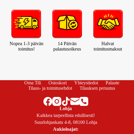
Nopea 1-3 päivän
14 Päivän
Halvat
toimitus!
palautusoikeus
toimitusmaksut
Oma Tili
Ostoskori
Yhteystiedot
Palaute
Tilaus- ja toimitusehdot
Tilauksen peruutus
Lohja
Kaikkea tarpeellista edullisesti!
Suurlohjankatu 4-8, 08100 Lohja
Aukioloajat: