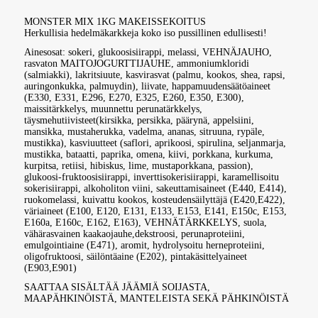
MONSTER MIX 1KG MAKEISSEKOITUS
Herkullisia hedelmäkarkkeja koko iso pussillinen edullisesti!
Ainesosat: sokeri, glukoosisiirappi, melassi, VEHNÄJAUHO,
rasvaton MAITOJOGURTTIJAUHE, ammoniumkloridi
(salmiakki), lakritsiuute, kasvirasvat (palmu, kookos, shea, rapsi,
auringonkukka, palmuydin), liivate, happamuudensäätöaineet
(E330, E331, E296, E270, E325, E260, E350, E300),
maissitärkkelys, muunnettu perunatärkkelys,
täysmehutiivisteet(kirsikka, persikka, päärynä, appelsiini,
mansikka, mustaherukka, vadelma, ananas, sitruuna, rypäle,
mustikka), kasviuutteet (saflori, aprikoosi, spirulina, seljanmarja,
mustikka, bataatti, paprika, omena, kiivi, porkkana, kurkuma,
kurpitsa, retiisi, hibiskus, lime, mustaporkkana, passion),
glukoosi-fruktoosisiirappi, inverttisokerisiirappi, karamellisoitu
sokerisiirappi, alkoholiton viini, sakeuttamisaineet (E440, E414),
ruokomelassi, kuivattu kookos, kosteudensäilyttäjä (E420,E422),
väriaineet (E100, E120, E131, E133, E153, E141, E150c, E153,
E160a, E160c, E162, E163), VEHNÄTÄRKKELYS, suola,
vähärasvainen kaakaojauhe,dekstroosi, perunaproteiini,
emulgointiaine (E471), aromit, hydrolysoitu herneproteiini,
oligofruktoosi, säilöntäaine (E202), pintakäsittelyaineet
(E903,E901)
SAATTAA SISÄLTÄÄ JÄÄMIÄ SOIJASTA,
MAAPÄHKINÖISTÄ, MANTELEISTA SEKÄ PÄHKINÖISTÄ