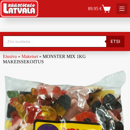
89.95
€
ETSI
Etusivu
»
Makeiset
»
MONSTER MIX 1KG
MAKEISSEKOITUS