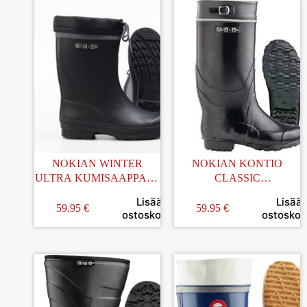
NOKIAN WINTER
NOKIAN KONTIO
ULTRA KUMISAAPPAAT
CLASSIC
MUSTA KOKO 37
KUMISAAPPAAT KOKO
Lisää
Lisää
38
59.95
€
59.95
€
ostoskoriin
ostoskori