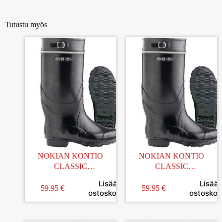
Tutustu myös
NOKIAN KONTIO
NOKIAN KONTIO
CLASSIC
CLASSIC
KUMISAAPPAAT KOKO
KUMISAAPPAAT KOKO
Lisää
Lisää
41
43
59.95
€
59.95
€
ostoskoriin
ostoskori