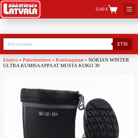
0.00
€
ETSI
Etusivu
»
Pukeutuminen
»
Kumisaappaat
»
NOKIAN WINTER
ULTRA KUMISAAPPAAT MUSTA KOKO 39