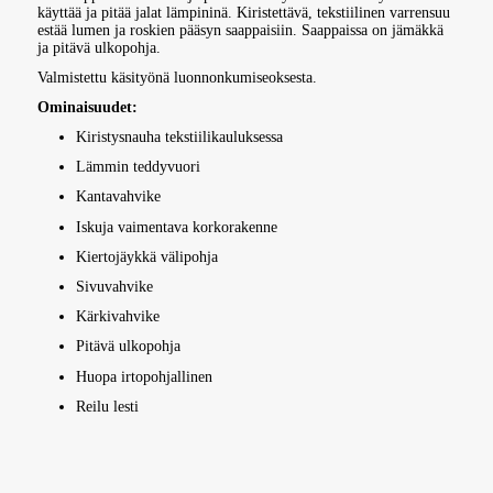
käyttää ja pitää jalat lämpininä. Kiristettävä, tekstiilinen varrensuu
estää lumen ja roskien pääsyn saappaisiin. Saappaissa on jämäkkä
ja pitävä ulkopohja.
Valmistettu käsityönä luonnonkumiseoksesta.
Ominaisuudet:
Kiristysnauha tekstiilikauluksessa
Lämmin teddyvuori
Kantavahvike
Iskuja vaimentava korkorakenne
Kiertojäykkä välipohja
Sivuvahvike
Kärkivahvike
Pitävä ulkopohja
Huopa irtopohjallinen
Reilu lesti