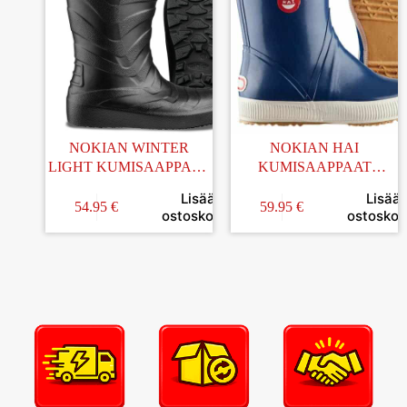
NOKIAN WINTER
NOKIAN HAI
LIGHT KUMISAAPPAAT
KUMISAAPPAAT
MUSTA KOKO 43
SININEN KOKO 36
Lisää
Lisää
54.95
€
59.95
€
ostoskoriin
ostoskori