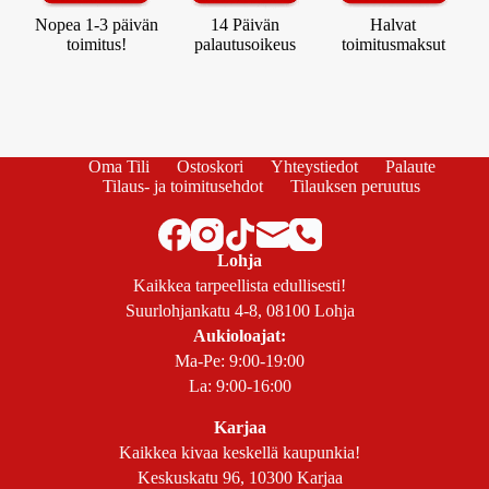
Nopea 1-3 päivän
14 Päivän
Halvat
toimitus!
palautusoikeus
toimitusmaksut
Oma Tili
Ostoskori
Yhteystiedot
Palaute
Tilaus- ja toimitusehdot
Tilauksen peruutus
Lohja
Kaikkea tarpeellista edullisesti!
Suurlohjankatu 4-8, 08100 Lohja
Aukioloajat:
Ma-Pe: 9:00-19:00
La: 9:00-16:00
Karjaa
Kaikkea kivaa keskellä kaupunkia!
Keskuskatu 96, 10300 Karjaa