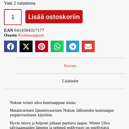
Vain 2 varastossa
Lisää ostoskoriin
EAN
6414504317177
Osasto
Kumisaappaat
Kuvaus
Lisätiedot
Nokian winter ultra kumisaappaat musta
Matalavartinen lämminvuorinen Nokian Jalkineiden kumisaapas
ympärivuotiseen käyttöön.
Hyvin istuva ja helposti jalkaan puettava saapas. Winter Ultra
talvisaappaiden lämmin ja pehmeä teddyvuori on miellyttävä