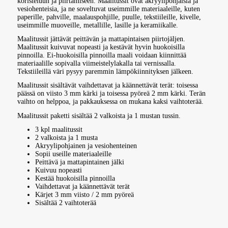
koristeluun ja piirtämiseen. Maalitussit ovat akryylipohjaisia ja
vesiohenteisia, ja ne soveltuvat useimmille materiaaleille, kuten
paperille, pahville, maalauspohjille, puulle, tekstiileille, kivelle,
useimmille muoveille, metallille, lasille ja keramiikalle.
Maalitussit jättävät peittävän ja mattapintaisen piirtojäljen.
Maalitussit kuivuvat nopeasti ja kestävät hyvin huokoisilla
pinnoilla. Ei-huokoisilla pinnoilla maali voidaan kiinnittää
materiaalille sopivalla viimeistelylakalla tai vernissalla.
Tekstiileillä väri pysyy paremmin lämpökiinnityksen jälkeen.
Maalitussit sisältävät vaihdettavat ja käännettävät terät: toisessa
päässä on viisto 3 mm kärki ja toisessa pyöreä 2 mm kärki. Terän
vaihto on helppoa, ja pakkauksessa on mukana kaksi vaihtoterää.
Maalitussit paketti sisältää 2 valkoista ja 1 mustan tussin.
3 kpl maalitussit
2 valkoista ja 1 musta
Akryylipohjainen ja vesiohenteinen
Sopii useille materiaaleille
Peittävä ja mattapintainen jälki
Kuivuu nopeasti
Kestää huokoisilla pinnoilla
Vaihdettavat ja käännettävät terät
Kärjet 3 mm viisto / 2 mm pyöreä
Sisältää 2 vaihtoterää
Maalitussit Novacraft 3 kpl. Akryylipohjaiset tussit useille pinnoille. Vaihdettavat kärjet 2–3 mm, peittävä ja mattapintainen jälki.