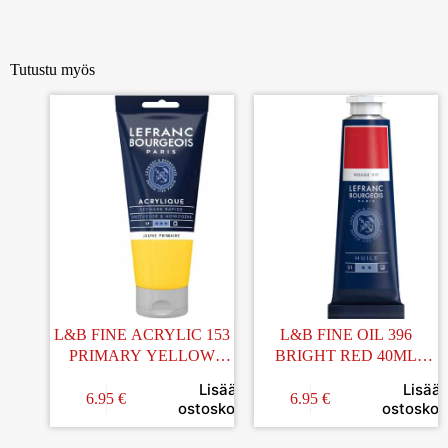
Tutustu myös
L&B FINE ACRYLIC 153
L&B FINE OIL 396
PRIMARY YELLOW
BRIGHT RED 40ML
80ML AKRYYLIVÄRI
ÖLJYVÄRI
Lisää
Lisää
6.95
€
6.95
€
ostoskoriin
ostoskori