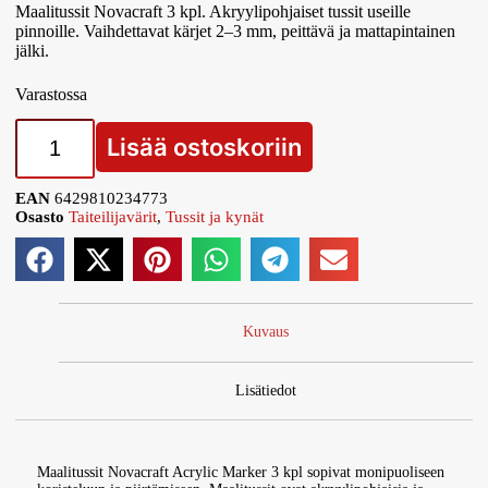
Maalitussit Novacraft 3 kpl. Akryylipohjaiset tussit useille
pinnoille. Vaihdettavat kärjet 2–3 mm, peittävä ja mattapintainen
jälki.
Varastossa
Lisää ostoskoriin
EAN
6429810234773
Osasto
Taiteilijavärit
,
Tussit ja kynät
Kuvaus
Lisätiedot
Maalitussit Novacraft Acrylic Marker 3 kpl sopivat monipuoliseen