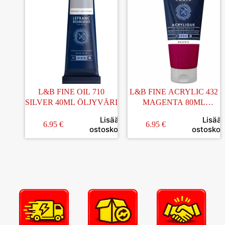
L&B FINE OIL 710
L&B FINE ACRYLIC 432
SILVER 40ML ÖLJYVÄRI
MAGENTA 80ML
AKRYYLIVÄRI
Lisää
Lisää
6.95
€
6.95
€
ostoskoriin
ostoskori