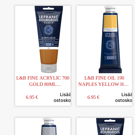
L&B FINE ACRYLIC 700
L&B FINE OIL 190
GOLD 80ML
NAPLES YELLOW HUE
AKRYYLIVÄRI
40ML ÖLJYVÄRI
Lisää
Lisää
6.95
€
6.95
€
ostoskoriin
ostoskori