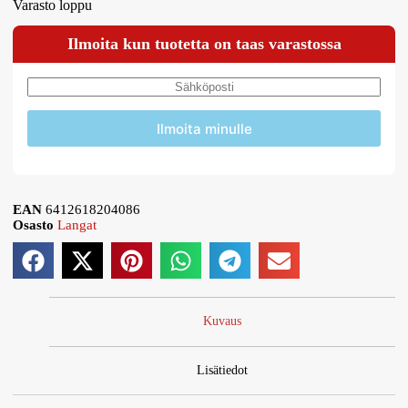
Varasto loppu
Ilmoita kun tuotetta on taas varastossa
Ilmoita minulle
EAN
6412618204086
Osasto
Langat
Kuvaus
Lisätiedot