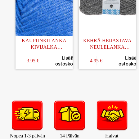
KAUPUNKILANKA
KEHRÄ HEIJASTAVA
KIVIJALKA
NEULELANKA
KIRKKAANSININEN
T.HARMAA 100G
Lisää
Lisää
100G (56)
3.95
€
4.95
€
ostoskoriin
ostoskori
Nopea 1-3 päivän
14 Päivän
Halvat