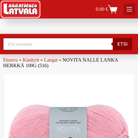
0.00
€
ETSI
Etusivu
»
Käsityöt
»
Langat
»
NOVITA NALLE LANKA
HERKKÄ 100G (516)