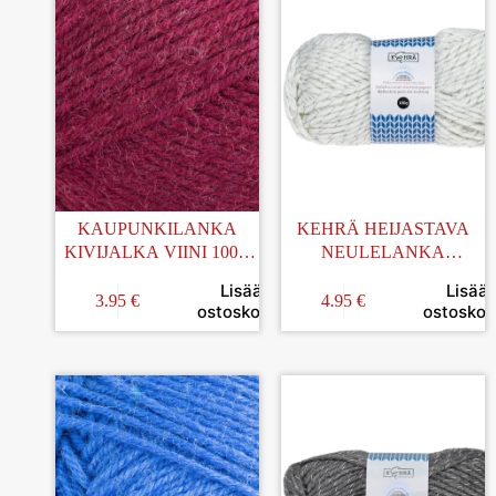
KAUPUNKILANKA
KEHRÄ HEIJASTAVA
KIVIJALKA VIINI 100G
NEULELANKA
(43)
VALKOINEN 100G
Lisää
Lisää
3.95
€
4.95
€
ostoskoriin
ostoskori