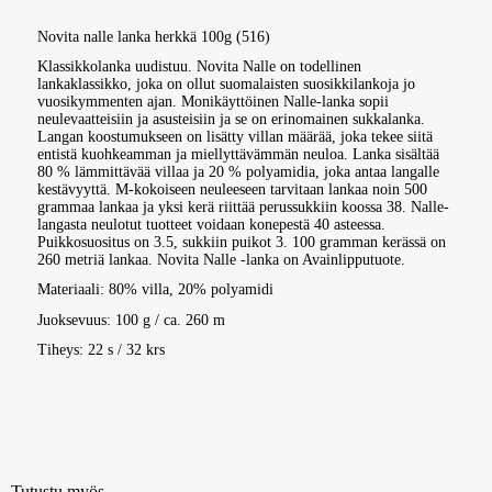
Novita nalle lanka herkkä 100g (516)
Klassikkolanka uudistuu. Novita Nalle on todellinen
lankaklassikko, joka on ollut suomalaisten suosikkilankoja jo
vuosikymmenten ajan. Monikäyttöinen Nalle-lanka sopii
neulevaatteisiin ja asusteisiin ja se on erinomainen sukkalanka.
Langan koostumukseen on lisätty villan määrää, joka tekee siitä
entistä kuohkeamman ja miellyttävämmän neuloa. Lanka sisältää
80 % lämmittävää villaa ja 20 % polyamidia, joka antaa langalle
kestävyyttä. M-kokoiseen neuleeseen tarvitaan lankaa noin 500
grammaa lankaa ja yksi kerä riittää perussukkiin koossa 38. Nalle-
langasta neulotut tuotteet voidaan konepestä 40 asteessa.
Puikkosuositus on 3.5, sukkiin puikot 3. 100 gramman kerässä on
260 metriä lankaa. Novita Nalle -lanka on Avainlipputuote.
Materiaali
: 80% villa, 20% polyamidi
Juoksevuus
: 100 g / ca. 260 m
Tiheys
: 22 s / 32 krs
Tutustu myös