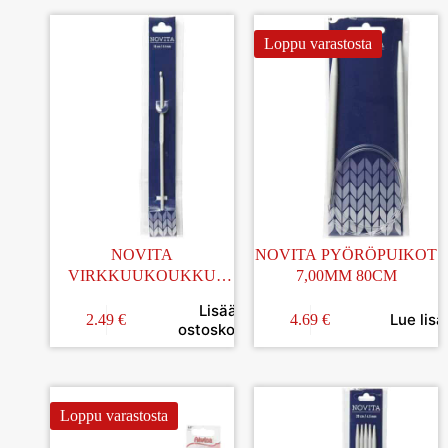
Loppu varastosta
NOVITA
NOVITA PYÖRÖPUIKOT
VIRKKUUKOUKKU
7,00MM 80CM
3MM 15CM
Lisää
Lue lisä
2.49
€
4.69
€
ostoskoriin
Loppu varastosta