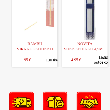
BAMBU
NOVITA
VIRKKUUKOUKKU
SUKKAPUIKKO 4,5MM
4,0MM
20CM
Lisää
Lue lisää
1.95
€
4.95
€
ostoskori