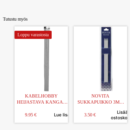
Tutustu myös
Loppu varastosta
KABELHOBBY
NOVITA
HEIJASTAVA KANGAS
SUKKAPUIKKO 3MM
TARRALLA 50x60CM
20CM
Lisää
Lue lisää
9.95
€
3.50
€
ostoskori