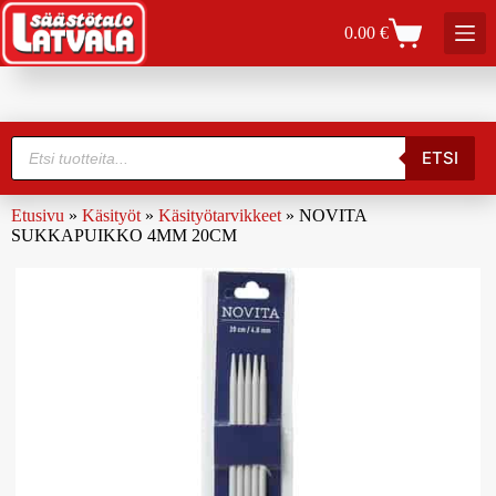
0.00
€
ETSI
Etusivu
»
Käsityöt
»
Käsityötarvikkeet
»
NOVITA
SUKKAPUIKKO 4MM 20CM