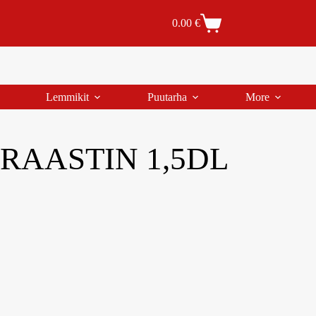
Tilaus- ja toimitusehdot
Tilauksen peruutus
0.00
€
Lemmikit
Puutarha
More
RAASTIN 1,5DL