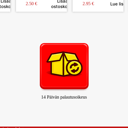
Lisää
Lisää
Lue lisä
2.50
€
2.95
€
toskoriin
ostoskoriin
14 Päivän palautusoikeus