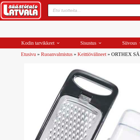
Kodin tarvikkeet
Sisustus
Siivous
Etusivu
»
Ruoanvalmistus
»
Keittiövälineet
»
ORTHEX SÄI