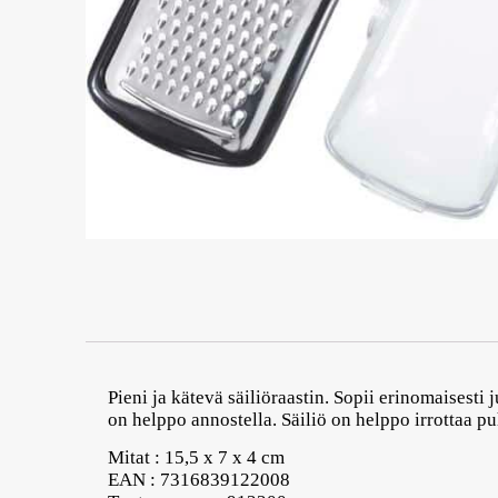
Pieni ja kätevä säiliöraastin. Sopii erinomaisesti 
on helppo annostella. Säiliö on helppo irrottaa p
Mitat : 15,5 x 7 x 4 cm
EAN : 7316839122008