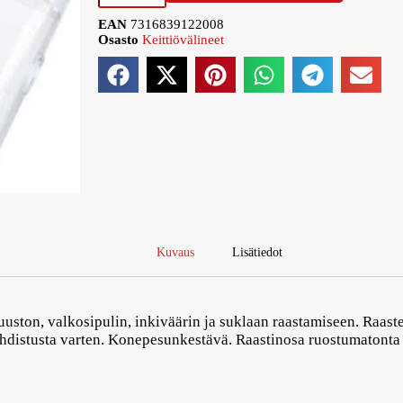
EAN
7316839122008
Osasto
Keittiövälineet
Kuvaus
Lisätiedot
juuston, valkosipulin, inkiväärin ja suklaan raastamiseen. Raastet
uhdistusta varten. Konepesunkestävä. Raastinosa ruostumatonta 