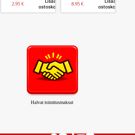
Lisää
Lisää
ä
2.95
€
8.95
€
ostoskoriin
ostoskoriin
Halvat toimitusmaksut