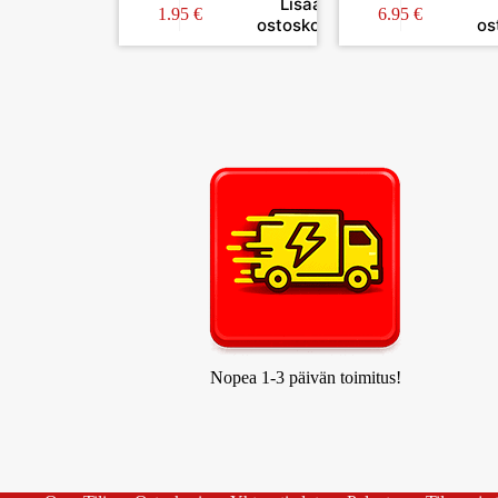
Lisää
1.95
€
6.95
€
ostoskoriin
os
Nopea 1-3 päivän toimitus!