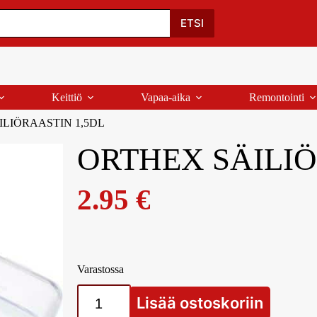
Oma Tili
Ostoskori
Yhteystiedot
Palaute
ETSI
Keittiö
Vapaa-aika
Remontointi
LIÖRAASTIN 1,5DL
ORTHEX SÄILIÖ
2.95
€
Varastossa
Lisää ostoskoriin