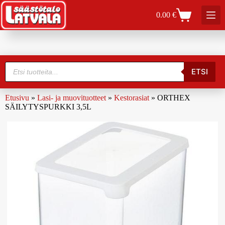
0.00
€
ETSI
Etusivu
»
Lasi- ja muovituotteet
»
Kestorasiat
»
ORTHEX
SÄILYTYSPURKKI 3,5L