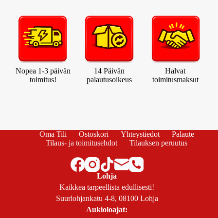
Nopea 1-3 päivän
14 Päivän
Halvat
toimitus!
palautusoikeus
toimitusmaksut
Oma Tili
Ostoskori
Yhteystiedot
Palaute
Tilaus- ja toimitusehdot
Tilauksen peruutus
Lohja
Kaikkea tarpeellista edullisesti!
Suurlohjankatu 4-8, 08100 Lohja
Aukioloajat: