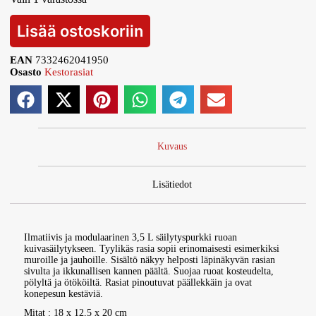
Lisää ostoskoriin
EAN
7332462041950
Osasto
Kestorasiat
Kuvaus
Lisätiedot
Ilmatiivis ja modulaarinen 3,5 L säilytyspurkki ruoan
kuivasäilytykseen. Tyylikäs rasia sopii erinomaisesti esimerkiksi
muroille ja jauhoille. Sisältö näkyy helposti läpinäkyvän rasian
sivulta ja ikkunallisen kannen päältä. Suojaa ruoat kosteudelta,
pölyltä ja ötököiltä. Rasiat pinoutuvat päällekkäin ja ovat
konepesun kestäviä.
Mitat : 18 x 12,5 x 20 cm