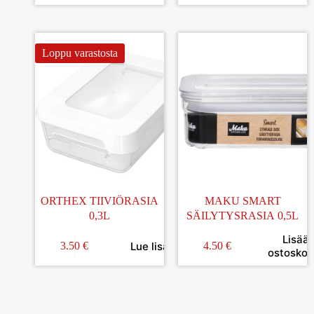
Loppu varastosta
ORTHEX TIIVIÖRASIA
MAKU SMART
0,3L
SÄILYTYSRASIA 0,5L
Lisää
Lue lisää
3.50
€
4.50
€
ostoskori