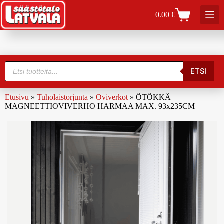
0.00
€
ETSI
Etusivu
»
Tuholaistorjunta
»
Oviverkot
»
ÖTÖKKÄ
MAGNEETTIOVIVERHO HARMAA MAX. 93x235CM