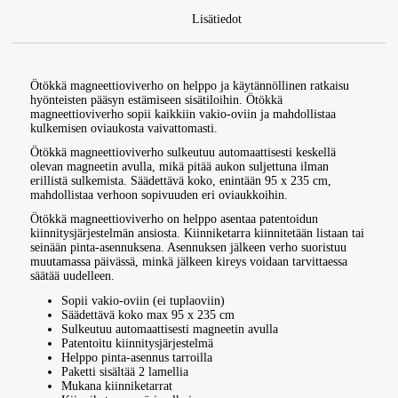
Lisätiedot
Ötökkä magneettioviverho on helppo ja käytännöllinen ratkaisu
hyönteisten pääsyn estämiseen sisätiloihin. Ötökkä
magneettioviverho sopii kaikkiin vakio-oviin ja mahdollistaa
kulkemisen oviaukosta vaivattomasti.
Ötökkä magneettioviverho sulkeutuu automaattisesti keskellä
olevan magneetin avulla, mikä pitää aukon suljettuna ilman
erillistä sulkemista. Säädettävä koko, enintään 95 x 235 cm,
mahdollistaa verhoon sopivuuden eri oviaukkoihin.
Ötökkä magneettioviverho on helppo asentaa patentoidun
kiinnitysjärjestelmän ansiosta. Kiinniketarra kiinnitetään listaan tai
seinään pinta-asennuksena. Asennuksen jälkeen verho suoristuu
muutamassa päivässä, minkä jälkeen kireys voidaan tarvittaessa
säätää uudelleen.
Sopii vakio-oviin (ei tuplaoviin)
Säädettävä koko max 95 x 235 cm
Sulkeutuu automaattisesti magneetin avulla
Patentoitu kiinnitysjärjestelmä
Helppo pinta-asennus tarroilla
Paketti sisältää 2 lamellia
Mukana kiinniketarrat