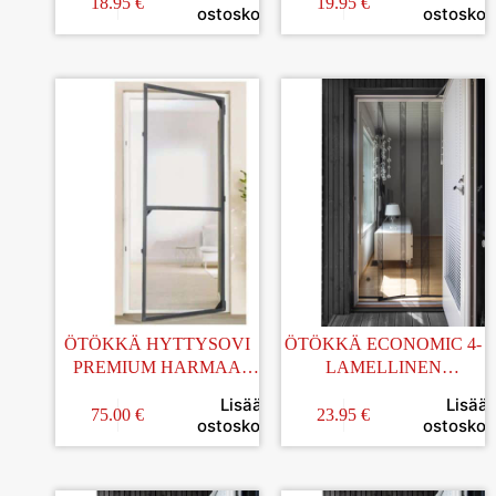
95x150cm
18.95
€
19.95
€
ostoskoriin
ostoskori
ÖTÖKKÄ HYTTYSOVI
ÖTÖKKÄ ECONOMIC 4-
PREMIUM HARMAA
LAMELLINEN
100x210CM
HYÖNTEISOVIVERHO
Lisää
Lisää
75.00
€
23.95
€
ostoskoriin
ostoskori