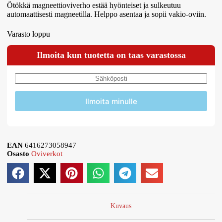
Ötökkä magneettioviverho estää hyönteiset ja sulkeutuu
automaattisesti magneetilla. Helppo asentaa ja sopii vakio-oviin.
Varasto loppu
Ilmoita kun tuotetta on taas varastossa
Ilmoita minulle
EAN
6416273058947
Osasto
Oviverkot
Kuvaus