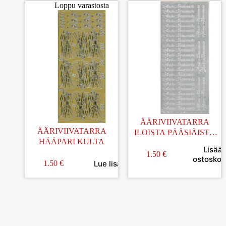
Loppu varastosta
ÄÄRIVIIVATARRA
ÄÄRIVIIVATARRA
ILOISTA PÄÄSIÄISTÄ
HÄÄPARI KULTA
HOPEA
Lisää
1.50
€
ostoskori
Lue lisää
1.50
€