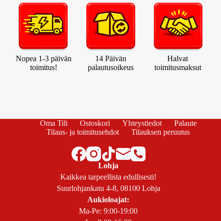
Nopea 1-3 päivän
14 Päivän
Halvat
toimitus!
palautusoikeus
toimitusmaksut
Oma Tili
Ostoskori
Yhteystiedot
Palaute
Tilaus- ja toimitusehdot
Tilauksen peruutus
Lohja
Kaikkea tarpeellista edullisesti!
Suurlohjankatu 4-8, 08100 Lohja
Aukioloajat:
Ma-Pe: 9:00-19:00