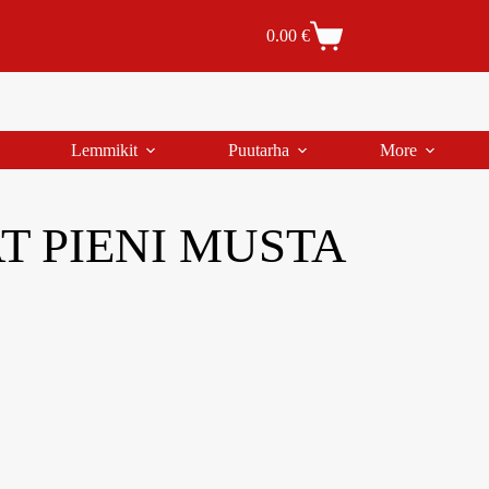
Tilaus- ja toimitusehdot
Tilauksen peruutus
0.00
€
Lemmikit
Puutarha
More
 PIENI MUSTA