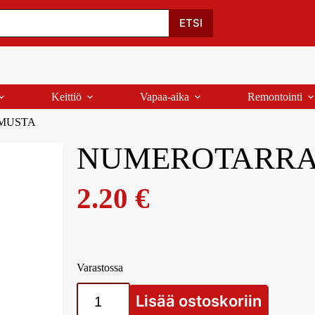
Oma Tili
Ostoskori
Yhteystiedot
Palaute
ETSI
Keittiö
Vapaa-aika
Remontointi
 MUSTA
NUMEROTARRAT
2.20
€
Varastossa
Lisää ostoskoriin