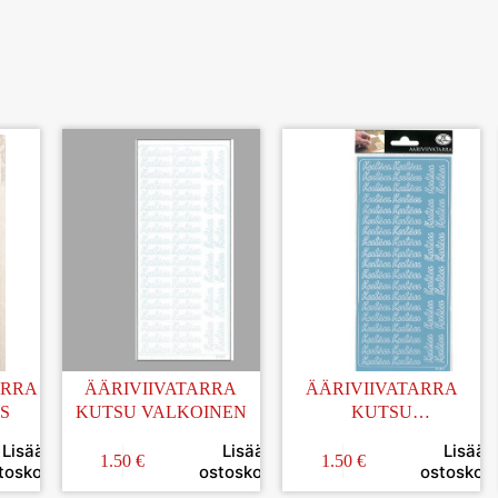
ARRA
ÄÄRIVIIVATARRA
ÄÄRIVIIVATARRA
S
KUTSU VALKOINEN
KUTSU
VAALEANSININEN
Lisää
Lisää
Lisää
1.50
€
1.50
€
toskoriin
ostoskoriin
ostoskori