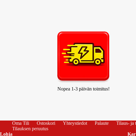
Nopea 1-3 päivän toimitus!
Oma Tili
Ostoskori
Yhteystiedot
Palaute
Tilaus- ja
Tilauksen peruutus
Lohja
Kar