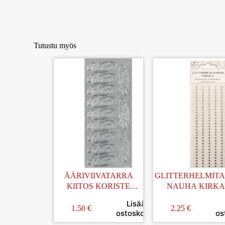
Tutustu myös
ÄÄRIVIIVATARRA
GLITTERHELMIT
KIITOS KORISTE
NAUHA KIRKA
HOPEA
Lisää
1.50
€
2.25
€
ostoskoriin
os