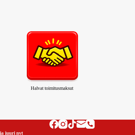
Halvat toimitusmaksut
ja juuri nyt