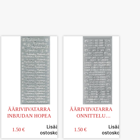
ÄÄRIVIIVATARRA
ÄÄRIVIIVATARRA
INBJUDAN HOPEA
ONNITTELU
TEKSTILAJITELMA
Lisää
Lisää
HOPEA
1.50
€
1.50
€
in
ostoskoriin
ostoskoriin