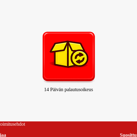
14 Päivän palautusoikeus
 toimitusehdot
jaa
Suosittu