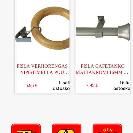
PISLA VERHORENGAS
PISLA CAFETANKO
NIPISTIMELLÄ PUU
MATTAKROMI 16MM 75-
37/55MM
125CM
Lisää
Lisää
5.95
€
7.95
€
ostoskoriin
ostoskori