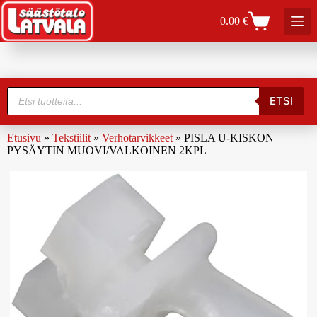
0.00
€
ETSI
Etusivu
»
Tekstiilit
»
Verhotarvikkeet
»
PISLA U-KISKON
PYSÄYTIN MUOVI/VALKOINEN 2KPL