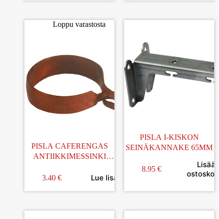
Loppu varastosta
PISLA I-KISKON
PISLA CAFERENGAS
SEINÄKANNAKE 65MM
ANTIIKKIMESSINKI
Lisää
19MM 10KPL
8.95
€
ostoskori
Lue lisää
3.40
€