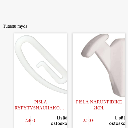
Tutustu myös
PISLA
PISLA NARUNPIDIKE
RYPYTYSNAUHAKOUK
2KPL
KU VALKOINEN 20KPL
Lisää
Lisää
2.40
€
2.50
€
ostoskoriin
ostoskori