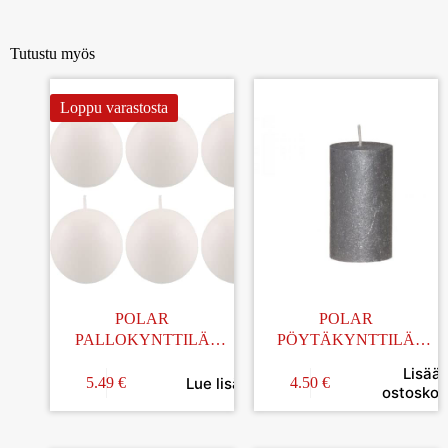
Tutustu myös
Loppu varastosta
POLAR
POLAR
PALLOKYNTTILÄ
PÖYTÄKYNTTILÄ
VALKOINEN 6CM 6KPL
RUSTIC HOPEA
Lisää
6,5x12CM
Lue lisää
5.49
€
4.50
€
ostoskori