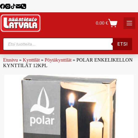
0.00
€
ETSI
Etusivu
»
Kynttilät
»
Pöytäkynttilät
»
POLAR ENKELIKELLON
KYNTTILÄT 12KPL