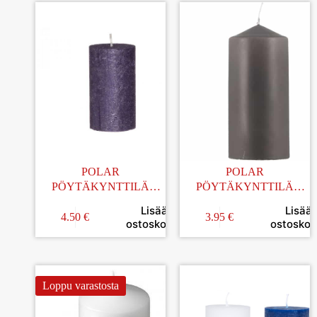
POLAR
POLAR
PÖYTÄKYNTTILÄ
PÖYTÄKYNTTILÄ
RUSTIC TUMMA
HARMAA 7x15CM
Lisää
Lisää
VIOLETTI 6,5x12CM
4.50
€
3.95
€
ostoskoriin
ostoskori
Loppu varastosta