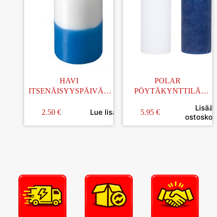
HAVI
POLAR
ITSENÄISYYSPÄIVÄN
PÖYTÄKYNTTILÄ
PÖYTÄKYNTTILÄ
ITSENÄISYYSPÄIVÄ
Lisää
N.35H 60x100MM
6,8x13CM 2KPL
Lue lisää
2.50
€
5.95
€
ostoskori