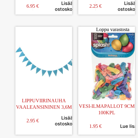
Lisää
Lisää
6.95
€
2.25
€
ostoskoriin
ostoskori
Loppu varastosta
LIPPUVIIRINAUHA
VESI-ILMAPALLOT 9CM
VAALEANSININEN 3,6M
100KPL
Lisää
2.95
€
ostoskoriin
Lue lisä
1.95
€