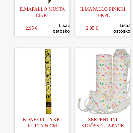
ILMAPALLO MUSTA
ILMAPALLO PINKKI
10KPL
10KPL
Lisää
Lisää
2.95
€
2.95
€
ostoskoriin
ostoskori
KONFETTITYKKI
SERPENTIINI
KULTA 60CM
STRÖSSELI 2-PACK