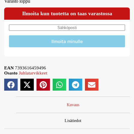
Varasto loppu
Ilmoita kun tuotetta on taas varastossa
Ilmoita minulle
EAN
7393616459496
Osasto
Juhlatarvikkeet
Kuvaus
Lisätiedot