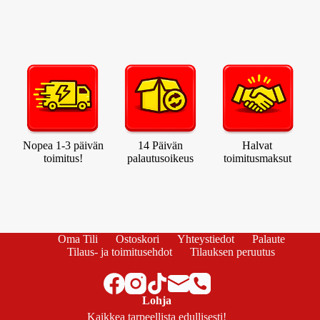
Nopea 1-3 päivän
14 Päivän
Halvat
toimitus!
palautusoikeus
toimitusmaksut
Oma Tili
Ostoskori
Yhteystiedot
Palaute
Tilaus- ja toimitusehdot
Tilauksen peruutus
Lohja
Kaikkea tarpeellista edullisesti!