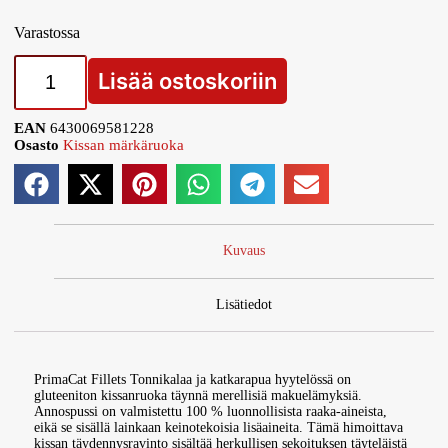
Varastossa
Lisää ostoskoriin
EAN
6430069581228
Osasto
Kissan märkäruoka
Kuvaus
Lisätiedot
PrimaCat Fillets Tonnikalaa ja katkarapua hyytelössä on
gluteeniton kissanruoka täynnä merellisiä makuelämyksiä.
Annospussi on valmistettu 100 % luonnollisista raaka-aineista,
eikä se sisällä lainkaan keinotekoisia lisäaineita. Tämä himoittava
kissan täydennysravinto sisältää herkullisen sekoituksen täyteläistä