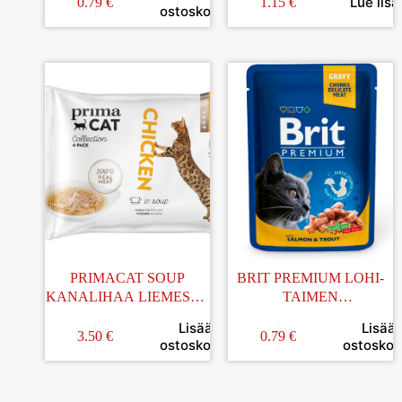
AIKUISILLE KISSOILLE
KALALIEMESSÄ 55G
Lue lisä
0.79
€
1.15
€
ostoskoriin
100G
PRIMACAT SOUP
BRIT PREMIUM LOHI-
KANALIHAA LIEMESSÄ
TAIMEN
4x40G
KASTIKKEESSA
Lisää
Lisää
AIKUISILLE KISSOILLE
3.50
€
0.79
€
ostoskoriin
ostoskori
100G