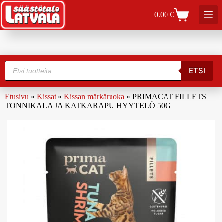
0.00
€
ETSI
Etusivu
»
Kissat
»
Kissan märkäruoka
»
PRIMACAT FILLETS
TONNIKALA JA KATKARAPU HYYTELÖ 50G