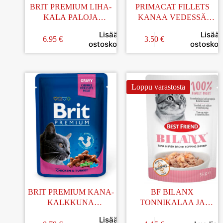
BRIT PREMIUM LIHA-
PRIMACAT FILLETS
KALA PALOJA
KANAA VEDESSÄ
KASTIKKEESSA
4x50G
Lisää
Lisää
AIKUISILLE KISSOILLE
6.95
€
3.50
€
ostoskoriin
ostoskori
12x100G
Loppu varastosta
BRIT PREMIUM KANA-
BF BILANX
KALKKUNA
TONNIKALAA JA
KASTIKKEESSA
KATKARAPUJA
Lisää