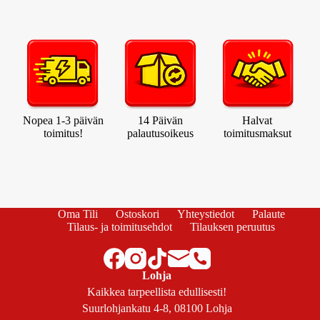
Nopea 1-3 päivän
14 Päivän
Halvat
toimitus!
palautusoikeus
toimitusmaksut
Oma Tili
Ostoskori
Yhteystiedot
Palaute
Tilaus- ja toimitusehdot
Tilauksen peruutus
Lohja
Kaikkea tarpeellista edullisesti!
Suurlohjankatu 4-8, 08100 Lohja