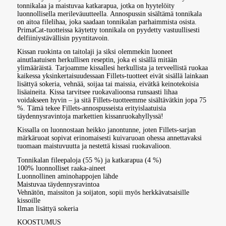
tonnikalaa ja maistuvaa katkarapua, jotka on hyytelöity
luonnollisella merileväuutteella. Annospussin sisältämä tonnikala
on aitoa filelihaa, joka saadaan tonnikalan parhaimmista osista.
PrimaCat-tuotteissa käytetty tonnikala on pyydetty vastuullisesti
delfiiniystävällisin pyyntitavoin.
Kissan ruokinta on taitolaji ja siksi olemmekin luoneet
ainutlaatuisen herkullisen reseptin, joka ei sisällä mitään
ylimääräistä. Tarjoamme kissallesi herkullista ja terveellistä ruokaa
kaikessa yksinkertaisuudessaan Fillets-tuotteet eivät sisällä lainkaan
lisättyä sokeria, vehnää, soijaa tai maissia, eivätkä keinotekoisia
lisäaineita. Kissa tarvitsee ruokavalioonsa runsaasti lihaa
voidakseen hyvin – ja sitä Fillets-tuotteemme sisältävätkin jopa 75
%. Tämä tekee Fillets-annospusseista erityislaatuisia
täydennysravintoja markettien kissanruokahyllyssä!
Kissalla on luonnostaan heikko janontunne, joten Fillets-sarjan
märkäruoat sopivat erinomaisesti kuivaruoan ohessa annettavaksi
tuomaan maistuvuutta ja nestettä kissasi ruokavalioon.
Tonnikalan fileepaloja (55 %) ja katkarapua (4 %)
100% luonnolliset raaka-aineet
Luonnollinen aminohappojen lähde
Maistuvaa täydennysravintoa
Vehnätön, maissiton ja soijaton, sopii myös herkkävatsaisille
kissoille
Ilman lisättyä sokeria
KOOSTUMUS