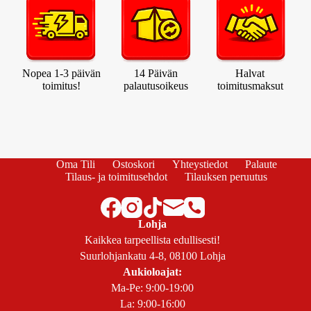
Nopea 1-3 päivän
14 Päivän
Halvat
toimitus!
palautusoikeus
toimitusmaksut
Oma Tili
Ostoskori
Yhteystiedot
Palaute
Tilaus- ja toimitusehdot
Tilauksen peruutus
Lohja
Kaikkea tarpeellista edullisesti!
Suurlohjankatu 4-8, 08100 Lohja
Aukioloajat:
Ma-Pe: 9:00-19:00
La: 9:00-16:00