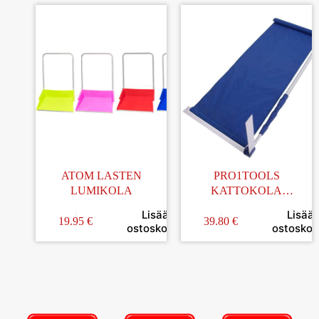
ATOM LASTEN
PRO1TOOLS
LUMIKOLA
KATTOKOLA
LUMENPUDOTIN
Lisää
Lisää
LIUKUPRESSULLA 1,9-
19.95
€
39.80
€
ostoskoriin
ostoskori
6,4M