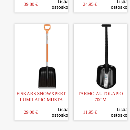
Lisää
Lisää
TELESKOOPPIVARSI
39.80
€
24.95
€
ostoskoriin
ostoskori
1,94-6,3M
FISKARS SNOWXPERT
TARMO AUTOLAPIO
LUMILAPIO MUSTA
70CM
Lisää
Lisää
29.00
€
11.95
€
ostoskoriin
ostoskori