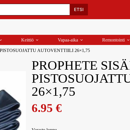
Oma Tili
Ostoskori
Yhteystiedot
Palaute
ETSI
Keittiö
Vapaa-aika
Remontointi
ISTOSUOJATTU AUTOVENTTIILI 26×1,75
PROPHETE SIS
PISTOSUOJATTU
26×1,75
6.95
€
Varasto loppu