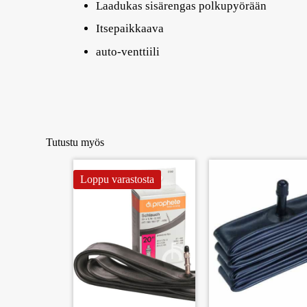
Laadukas sisärengas polkupyörään
Itsepaikkaava
auto-venttiili
Tutustu myös
Loppu varastosta