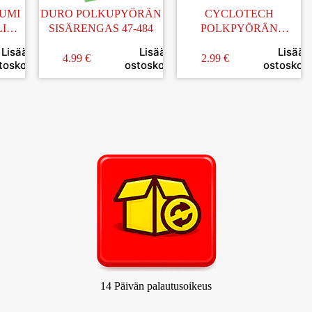
UMI
DURO POLKUPYÖRÄN
CYCLOTECH
I
SISÄRENGAS 47-484
POLKPYÖRÄN
SISÄRENGAS 40/54-559
Lisää
Lisää
Lisää
4.99
€
2.99
€
toskoriin
ostoskoriin
ostoskori
14 Päivän palautusoikeus