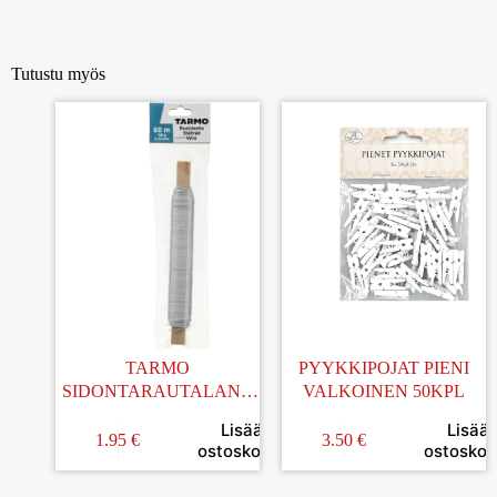
Tutustu myös
TARMO
PYYKKIPOJAT PIENI
SIDONTARAUTALANK
VALKOINEN 50KPL
A METALLI 0,52MM/60M
Lisää
Lisää
1.95
€
3.50
€
ostoskoriin
ostoskori