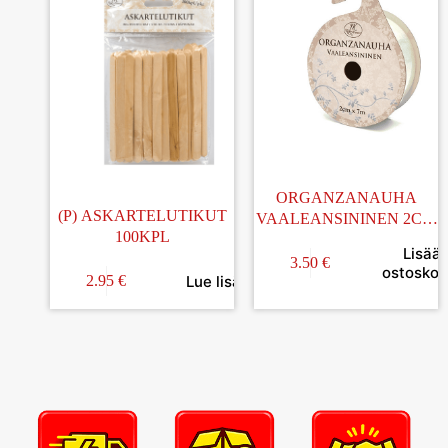
ORGANZANAUHA
(P) ASKARTELUTIKUT
VAALEANSININEN 2CM
100KPL
x 7M
Lisää
3.50
€
ostoskori
Lue lisää
2.95
€