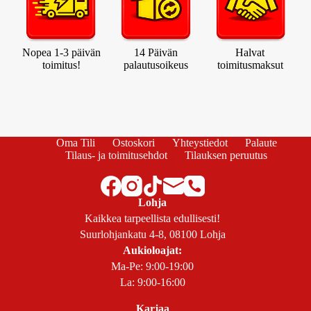
Nopea 1-3 päivän
14 Päivän
Halvat
toimitus!
palautusoikeus
toimitusmaksut
Oma Tili
Ostoskori
Yhteystiedot
Palaute
Tilaus- ja toimitusehdot
Tilauksen peruutus
Lohja
Kaikkea tarpeellista edullisesti!
Suurlohjankatu 4-8, 08100 Lohja
Aukioloajat:
Ma-Pe: 9:00-19:00
La: 9:00-16:00
Karjaa