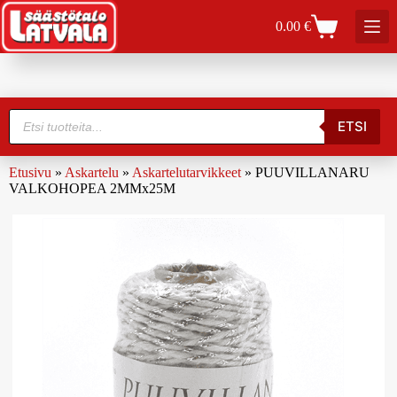
0.00
€
ETSI
Etusivu
»
Askartelu
»
Askartelutarvikkeet
»
PUUVILLANARU
VALKOHOPEA 2MMx25M