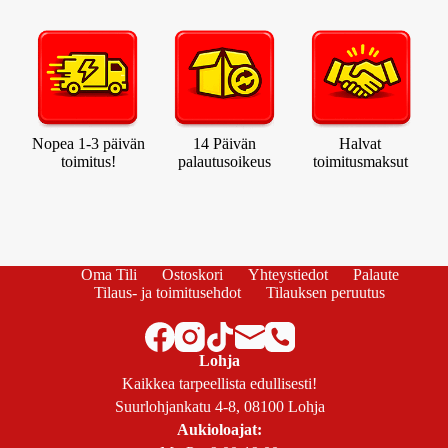
Nopea 1-3 päivän
14 Päivän
Halvat
toimitus!
palautusoikeus
toimitusmaksut
Oma Tili
Ostoskori
Yhteystiedot
Palaute
Tilaus- ja toimitusehdot
Tilauksen peruutus
Lohja
Kaikkea tarpeellista edullisesti!
Suurlohjankatu 4-8, 08100 Lohja
Aukioloajat: