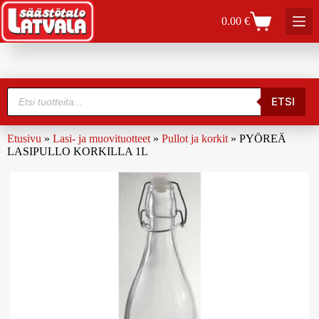
0.00
€
ETSI
Etusivu
»
Lasi- ja muovituotteet
»
Pullot ja korkit
»
PYÖREÄ
LASIPULLO KORKILLA 1L