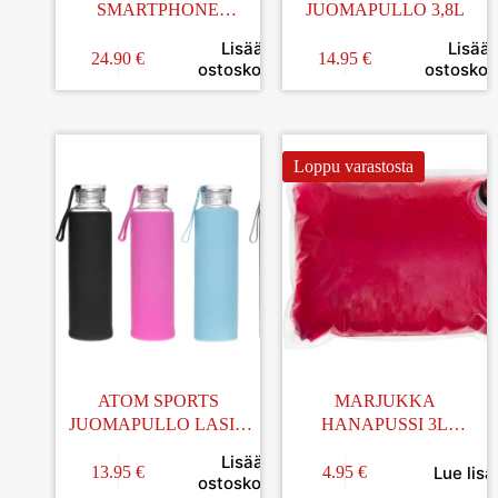
SMARTPHONE
JUOMAPULLO 3,8L
TERMOSPULLO HOPEA
Lisää
Lisää
24.90
€
14.95
€
ostoskoriin
ostoskori
Loppu varastosta
ATOM SPORTS
MARJUKKA
JUOMAPULLO LASIA
HANAPUSSI 3L
550ML
3KPL/PKT
Lisää
Lue lisä
13.95
€
4.95
€
ostoskoriin