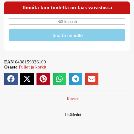
Ilmoita kun tuotetta on taas varastossa
Ilmoita minulle
EAN
6438159336109
Osasto
Pullot ja korkit
Kuvaus
Lisätiedot