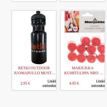
RETKI OUTDOOR
MARJUKKA
JUOMAPULLO MUSTA
KUMITULPPA NRO 3
0,7L
10KPL/PUSSI
Lisää
Lisää
2.95
€
4.95
€
ostoskoriin
ostoskori