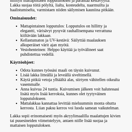
hillityn mattapintasen lopputuloksen ja parantaa kestävyyttä.
Lakka suojaa töitä pölyltä, lialta, kosteudelta, naarmuilta ja
haalistumiselta, varmistaen niiden säilymisen kauniina pitkään.
Ominaisuudet:
Mattapintainen lopputulos: Lopputulos on hillitty ja
elegantti, värisävyt pysyvät rauhallisempana verrattuna
kiiltävään lakkaan.
Kellastumaton ja UV-kestävä: Säilyttää maalauksen
alkuperäiset värit ajan myötä.
Vesiohenteinen: Helppo käyttää ja työvälineet saat
puhdistettua vedellä.
Käyttöohjeet:
Odota kunnes työssäsi maali on täysin kuivunut.
Lisää lakka litteällä ja leveällä siveltimellä.
Käytä pitkiä vetoja ylhäältä alas, siirtyen vähitellen oikealta
vasemmalle.
Anna kuivua 24 tuntia. Kuivumisen jälkeen voit halutessasi
lisätä myös lisää kerroksia, kunnes olet tyytyväinen
lopputulokseen.
Mattalakkaa kannattaa levittää mieluummin monta ohutta
kerrosta. Liian paksu kerros voi luoda samean vaikutelman.
Lakka sopii erinomaisesti myös akryylimaalilla maalattujen kivien
tai puuesineiden viimeistelyyn, antaen niille lisää suojaa ja
mattaisen lopputuloksen.