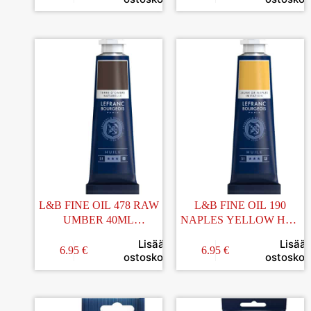
L&B FINE OIL 478 RAW
L&B FINE OIL 190
UMBER 40ML
NAPLES YELLOW HUE
ÖLJYVÄRI
40ML ÖLJYVÄRI
Lisää
Lisää
6.95
€
6.95
€
ostoskoriin
ostoskori