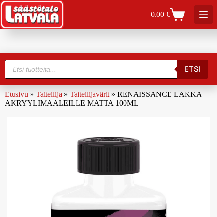
0.00
€
ETSI
Etusivu
»
Taiteilija
»
Taiteilijavärit
»
RENAISSANCE LAKKA
AKRYYLIMAALEILLE MATTA 100ML