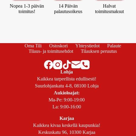
Nopea 1-3 päivän
14 Päivän
Halvat
toimitus!
palautusoikeus
toimitusmaksut
Oma Tili
Ostoskori
Yhteystiedot
Palaute
Tilaus- ja toimitusehdot
Tilauksen peruutus
Lohja
Kaikkea tarpeellista edullisesti!
Suurlohjankatu 4-8, 08100 Lohja
Aukioloajat:
Ma-Pe: 9:00-19:00
La: 9:00-16:00
Karjaa
Kaikkea kivaa keskellä kaupunkia!
Keskuskatu 96, 10300 Karjaa