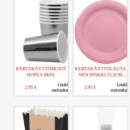
KERTAKÄYTTÖMUKIT
KERTAKÄYTTÖLAUTA
HOPEA 8KPL
NEN PINKKI 23,5CM
8KPL
Lisää
Lisää
2.95
€
2.95
€
ostoskoriin
ostoskori