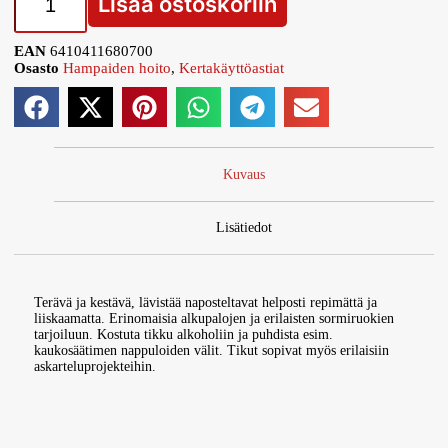
Lisää ostoskoriin
EAN
6410411680700
Osasto
Hampaiden hoito
,
Kertakäyttöastiat
Kuvaus
Lisätiedot
Terävä ja kestävä, lävistää naposteltavat helposti repimättä ja
liiskaamatta. Erinomaisia alkupalojen ja erilaisten sormiruokien
tarjoiluun. Kostuta tikku alkoholiin ja puhdista esim.
kaukosäätimen nappuloiden välit. Tikut sopivat myös erilaisiin
askarteluprojekteihin.