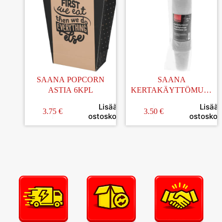
SAANA POPCORN
SAANA
ASTIA 6KPL
KERTAKÄYTTÖMUKI
20CL 50KPL
Lisää
Lisää
3.75
€
3.50
€
ostoskoriin
ostoskori