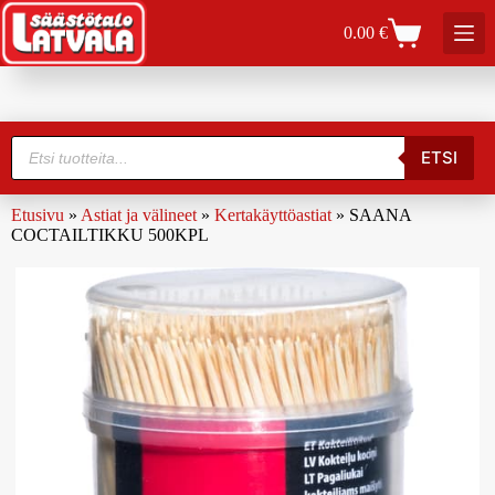
0.00
€
ETSI
Etusivu
»
Astiat ja välineet
»
Kertakäyttöastiat
»
SAANA
COCTAILTIKKU 500KPL