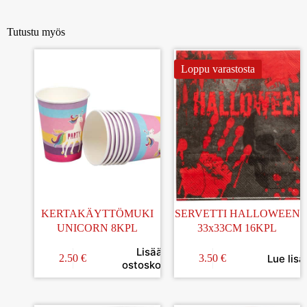
Tutustu myös
Loppu varastosta
KERTAKÄYTTÖMUKI
SERVETTI HALLOWEEN
UNICORN 8KPL
33x33CM 16KPL
Lisää
Lue lisä
2.50
€
3.50
€
ostoskoriin