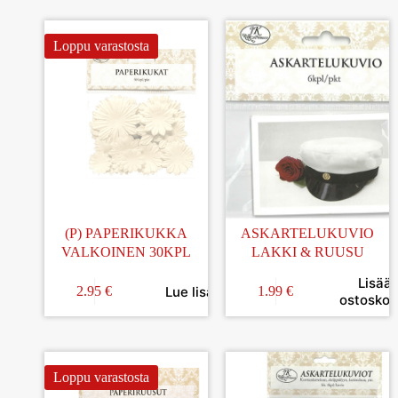
Loppu varastosta
(P) PAPERIKUKKA
ASKARTELUKUVIO
VALKOINEN 30KPL
LAKKI & RUUSU
Lisää
Lue lisää
2.95
€
1.99
€
ostoskori
Loppu varastosta