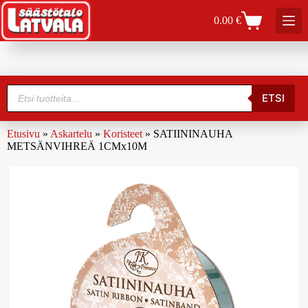
0.00
€
ETSI
Etusivu
»
Askartelu
»
Koristeet
»
SATIININAUHA
METSÄNVIHREÄ 1CMx10M