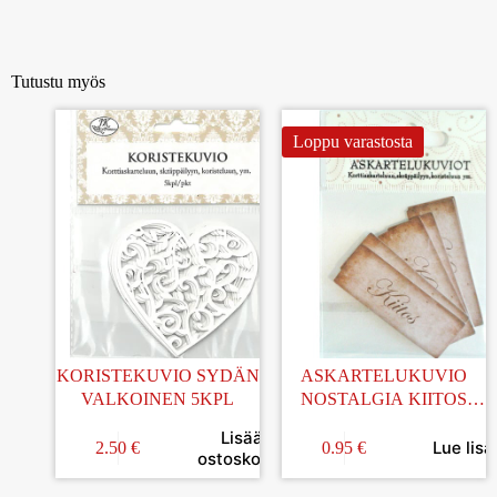
Tutustu myös
Loppu varastosta
KORISTEKUVIO SYDÄN
ASKARTELUKUVIO
VALKOINEN 5KPL
NOSTALGIA KIITOS
6KPL
Lisää
Lue lisä
2.50
€
0.95
€
ostoskoriin