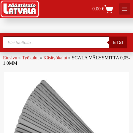
0.00
€
ETSI
Etusivu
»
Työkalut
»
Käsityökalut
»
SCALA VÄLYSMITTA 0,05-
1,0MM