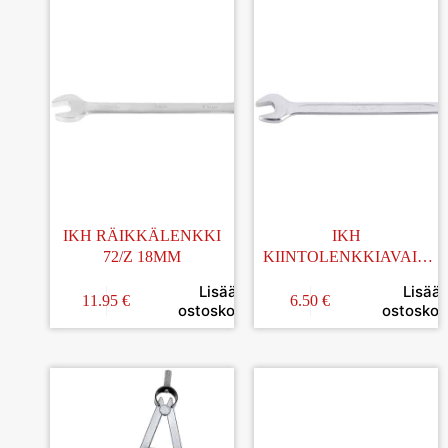
IKH RÄIKKÄLENKKI
IKH
72/Z 18MM
KIINTOLENKKIAVAIN
13x175MM
Lisää
Lisää
11.95
€
6.50
€
ostoskoriin
ostoskori