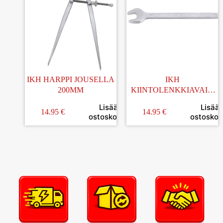
IKH HARPPI JOUSELLA
IKH
200MM
KIINTOLENKKIAVAIN
23x275MM
Lisää
Lisää
14.95
€
14.95
€
ostoskoriin
ostoskori