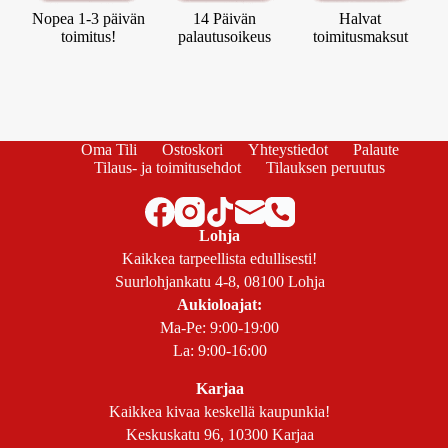
Nopea 1-3 päivän
14 Päivän
Halvat
toimitus!
palautusoikeus
toimitusmaksut
Oma Tili
Ostoskori
Yhteystiedot
Palaute
Tilaus- ja toimitusehdot
Tilauksen peruutus
Lohja
Kaikkea tarpeellista edullisesti!
Suurlohjankatu 4-8, 08100 Lohja
Aukioloajat:
Ma-Pe: 9:00-19:00
La: 9:00-16:00
Karjaa
Kaikkea kivaa keskellä kaupunkia!
Keskuskatu 96, 10300 Karjaa