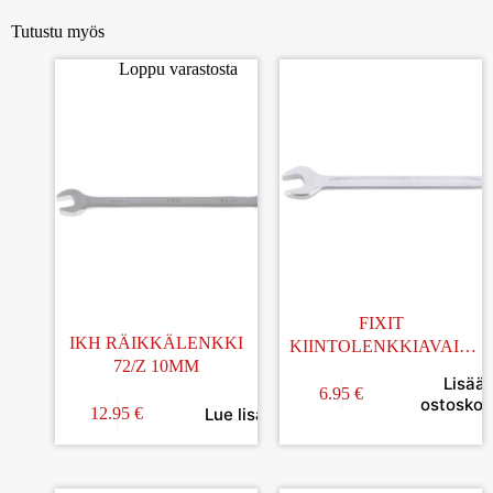
Tutustu myös
Loppu varastosta
FIXIT
IKH RÄIKKÄLENKKI
KIINTOLENKKIAVAIN
72/Z 10MM
15MM
Lisää
6.95
€
ostoskori
Lue lisää
12.95
€