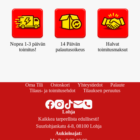
Nopea 1-3 päivän
14 Päivän
Halvat
toimitus!
palautusoikeus
toimitusmaksut
Oma Tili
Ostoskori
Yhteystiedot
Palaute
Tilaus- ja toimitusehdot
Tilauksen peruutus
Lohja
Kaikkea tarpeellista edullisesti!
Suurlohjankatu 4-8, 08100 Lohja
Aukioloajat: