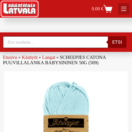
0.00
€
ETSI
Etusivu
»
Käsityöt
»
Langat
»
SCHEEPJES CATONA
PUUVILLALANKA BABYSININEN 50G (509)