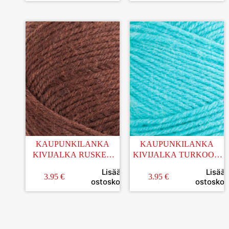
KAUPUNKILANKA
KAUPUNKILANKA
KIVIJALKA RUSKEA
KIVIJALKA TURKOOSI
100G (15)
100G (52)
Lisää
Lisää
3.95
€
3.95
€
ostoskoriin
ostoskori