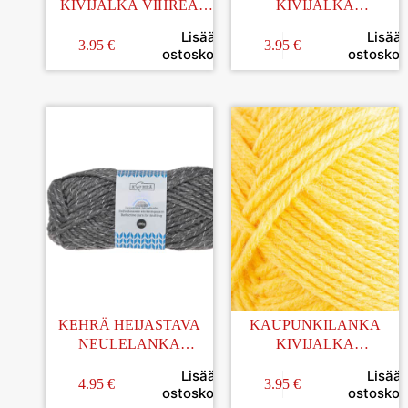
KIVIJALKA VIHREÄ
KIVIJALKA
100G (20)
TUMMANSININEN 100G
Lisää
Lisää
(51)
3.95
€
3.95
€
ostoskoriin
ostoskori
KEHRÄ HEIJASTAVA
KAUPUNKILANKA
NEULELANKA
KIVIJALKA
T.HARMAA 100G
KIRKKAANKELTAINEN
Lisää
Lisää
100G (31)
4.95
€
3.95
€
ostoskoriin
ostoskori